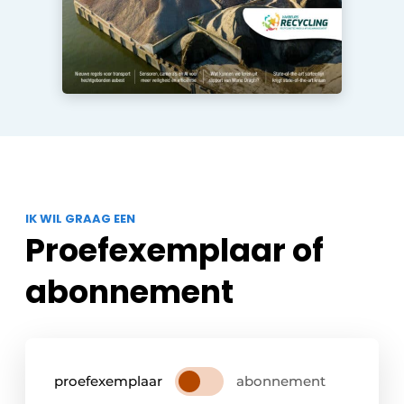
Zeven & Brekers
Bedrijfsafval
Bouw & Sloopafval
Elektronisch Afval
IK WIL GRAAG EEN
Glasrecyclage
Proefexemplaar of
Houtafval
abonnement
Kunststofafval
Medisch afval
proefexemplaar
abonnement
Metaalrecyclage