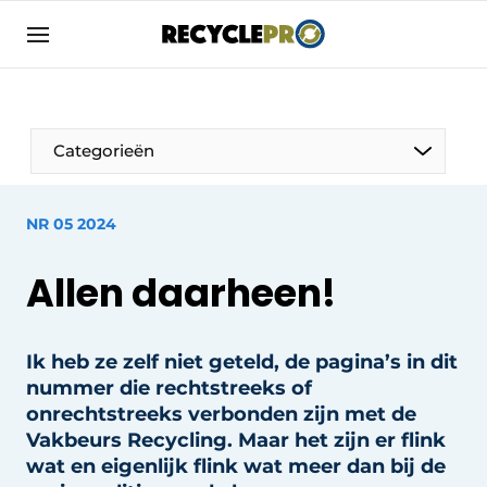
Aanmelden
Algemene voorwaarden
Bedrijven
Aanmelden
Bedankt voor de aanmelding
Categorieën
Bedrijven
Contact
NR 05 2024
Direct contact
Column VOORUIT
Allen daarheen!
Evenement aanmelden
De Pen
Meest gelezen
Harde Cijfers
Ik heb ze zelf niet geteld, de pagina’s in dit
Nieuwsbrief
nummer die rechtstreeks of
Podcasts
Recyclagebedrijf in de kijker
onrechtstreeks verbonden zijn met de
Privacy / Cookie statement
Vakbeurs Recycling. Maar het zijn er flink
Vrouw in de kijker
wat en eigenlijk flink wat meer dan bij de
RecyclePro | Vakblad over de gehele