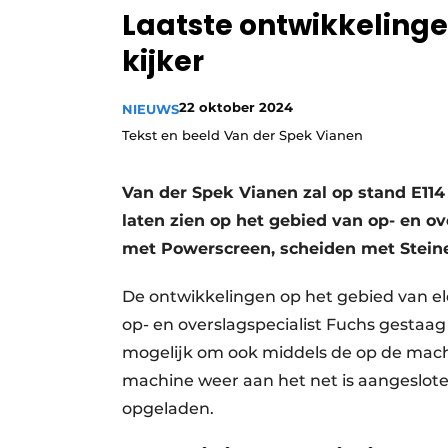
Laatste ontwikkelinge
Vacature aanmelden
kijker
Vacatures
Video’s
22 oktober 2024
NIEUWS
Tekst en beeld Van der Spek Vianen
Van der Spek Vianen zal op stand E114
laten zien op het gebied van op- en o
met Powerscreen, scheiden met Stein
De ontwikkelingen op het gebied van e
op- en overslagspecialist Fuchs gesta
mogelijk om ook middels de op de mach
machine weer aan het net is aangeslot
opgeladen.