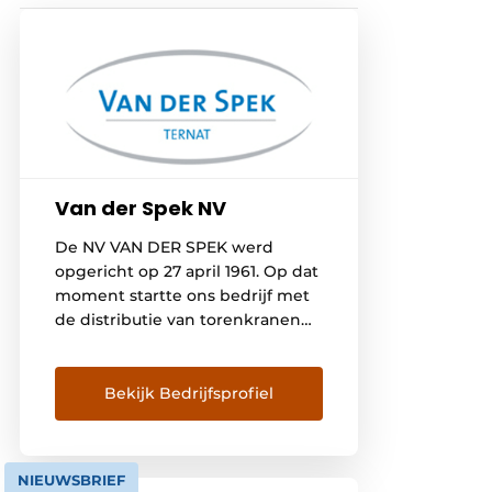
Van der Spek NV
De NV VAN DER SPEK werd
opgericht op 27 april 1961. Op dat
moment startte ons bedrijf met
de distributie van torenkranen
op de Belgische markt. Het
kleine kantoor in hartje Brussel
werd snel vervangen door een
Bekijk Bedrijfsprofiel
geschikte locatie in Overijse
waar ook een atelier en
stockageruimte te onzer
NIEUWSBRIEF
beschikking waren. Op 28