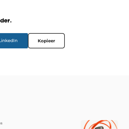
rder.
LinkedIn
Kopieer
26