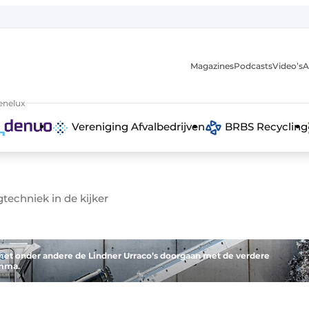
Magazines
Podcasts
Video’s
A
anmelding
enelux
Vereniging Afvalbedrijven
BRBS Recycling
techniek in de kijker
st met onder andere de Lindner Urraco’s doorgaan met de verdere
amma.
 recyclingstroom in België