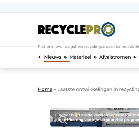
Aanmelden
Algemene voorwaarden
Bedrijven
Aanmelden
Bedankt voor de a
Platform over de gehele recyclingstroom binnen de B
Bedrijven
Nieuws
Materieel
Afvalstromen
Contact
Direct contact
Evenement aanmelden
Home
»
Laatste ontwikkelingen in recycling
Meest gelezen
Nieuwsbrief
Podcasts
Lindner blijft als de verkleiningsspeciali
elektrificering van zijn uitgebreide progr
Privacy / Cookie statement
RecyclePro | Vakblad over de gehele