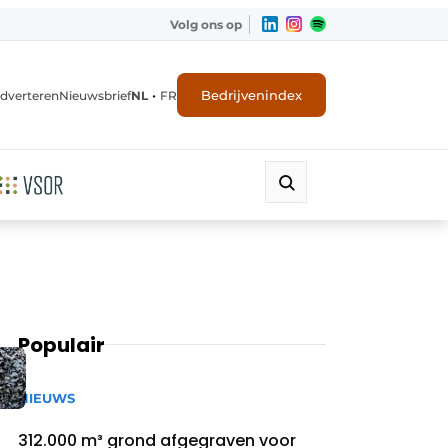
Volg ons op
•
Bedrijvenindex
dverteren
Nieuwsbrief
NL
FR
Populair
NIEUWS
312.000 m³ grond afgegraven voor