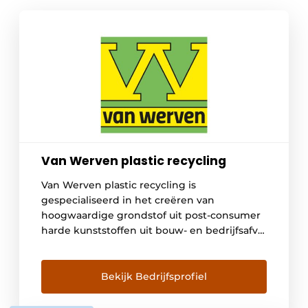
Van Werven plastic recycling
Van Werven plastic recycling is
gespecialiseerd in het creëren van
hoogwaardige grondstof uit post-consumer
harde kunststoffen uit bouw- en bedrijfsafval
en van gemeentelijke milieustraten.
Hergebruik van grondstoffen is één van de
belangrijkste voorwaarden om onze aarde
Bekijk Bedrijfsprofiel
leefbaar te houden. Door de keten te sluiten
en grondstoffen te hergebruiken, hebben