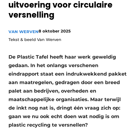
uitvoering voor circulaire
recyclingstroom in België
Safety First
versnelling
Vacature aanmelden
Vacatures
8 oktober 2025
VAN WERVEN
Kranen
Video’s
Tekst & beeld Van Werven
Recyclinginstallaties
De Plastic Tafel heeft haar werk geweldig
Detectieapparatuur
gedaan. In het onlangs verschenen
eindrapport staat een indrukwekkend pakket
Persen
aan maatregelen, gedragen door een breed
Stofbeheersing
palet aan bedrijven, overheden en
maatschappelijke organisaties. Maar terwijl
Uitrustingsstukken
de inkt nog nat is, dringt één vraag zich op:
Shredders
gaan we nu ook echt doen wat nodig is om
plastic recycling te versnellen?
Transportbanden