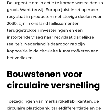
De urgentie om in actie te komen was zelden zo
Zeven & Brekers
groot. Want terwijl Europa juist inzet op meer
recyclaat in producten met stevige doelen voor
2030, zijn in ons land faillissementen,
Bedrijfsafval
teruggetrokken investeringen en een
instortende vraag naar recyclaat dagelijkse
Bouw & Sloopafval
realiteit. Nederland is daardoor rap zijn
koppositie in de circulaire kunststofketen aan
Elektronisch Afval
het verliezen.
Glasrecyclage
Bouwstenen voor
Houtafval
circulaire versnelling
Kunststofafval
Medisch afval
Toezeggingen van merkartikelfabrikanten, de
Metaalrecyclage
circulaire plasticbank, tariefdifferentiatie en de