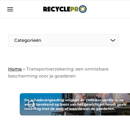
Aanmelden
Algemene voorwaarden
Bedrijven
Aanmelden
Bedankt voor de aanmelding
Categorieën
Bedrijven
Contact
Direct contact
Column VOORUIT
Home
»
Transportverzekering: een onmisbare
bescherming voor je goederen
Evenement aanmelden
De Pen
Meest gelezen
Harde Cijfers
Nieuwsbrief
De schadevergoeding volgens de CMR-conventie is: ze
wordt berekend op basis van het gewicht en houdt geen
Podcasts
Recyclagebedrijf in de kijker
rekening met de aard of waarde van de goederen.
Privacy / Cookie statement
Vrouw in de kijker
RecyclePro | Vakblad over de gehele