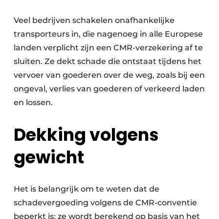
Zeven & Brekers
Veel bedrijven schakelen onafhankelijke
transporteurs in, die nagenoeg in alle Europese
landen verplicht zijn een CMR-verzekering af te
Bedrijfsafval
sluiten. Ze dekt schade die ontstaat tijdens het
vervoer van goederen over de weg, zoals bij een
Bouw & Sloopafval
ongeval, verlies van goederen of verkeerd laden
Elektronisch Afval
en lossen.
Glasrecyclage
Dekking volgens
Houtafval
gewicht
Kunststofafval
Het is belangrijk om te weten dat de
Medisch afval
schadevergoeding volgens de CMR-conventie
Metaalrecyclage
beperkt is: ze wordt berekend op basis van het