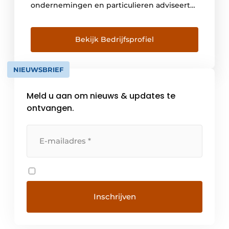
ondernemingen en particulieren adviseert
in het beheer van hun risico’s en
verzekeringen, en dit al meer dan 130 jaar.
We stellen alles in het werk om u
Bekijk Bedrijfsprofiel
gemoedsrust te bezorgen. Samen met onze
klant brengen […]
NIEUWSBRIEF
Meld u aan om nieuws & updates te
ontvangen.