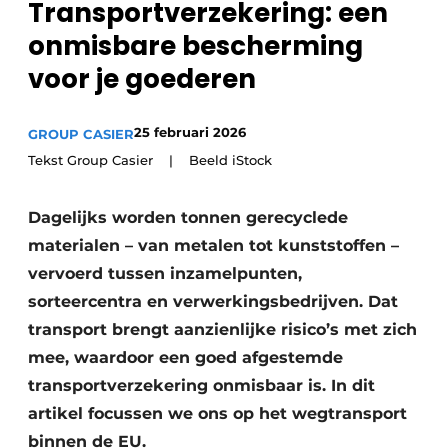
Transportverzekering: een
recyclingstroom in België
Safety First
onmisbare bescherming
Vacature aanmelden
voor je goederen
Vacatures
Kranen
Video’s
25 februari 2026
GROUP CASIER
Recyclinginstallaties
Tekst Group Casier | Beeld iStock
Detectieapparatuur
Dagelijks worden tonnen gerecyclede
Persen
materialen – van metalen tot kunststoffen –
vervoerd tussen inzamelpunten,
Stofbeheersing
sorteercentra en verwerkingsbedrijven. Dat
transport brengt aanzienlijke risico’s met zich
Uitrustingsstukken
mee, waardoor een goed afgestemde
Shredders
transportverzekering onmisbaar is. In dit
artikel focussen we ons op het wegtransport
Transportbanden
binnen de EU.