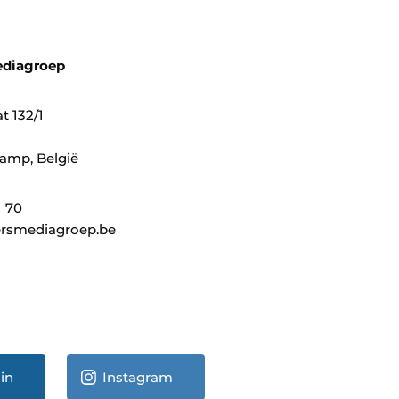
ediagroep
t 132/1
amp, België
1 70
rsmediagroep.be
in
Instagram