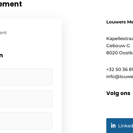
nement
Louwers M
ent
Kapellestraa
Gebouw G
8020 Oostk
n
+32 50 36 8
info@louwe
Volg ons
Linked