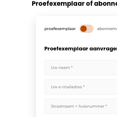
Proefexemplaar of abon
proefexemplaar
abonnem
Proefexemplaar aanvrage
Uw
naam
*
Uw
e-
mailadres
Straatnaam
*
+
huisnummer