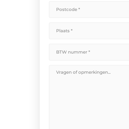
Postcode
*
*
Plaats
*
BTW
Nummer
*
Bericht