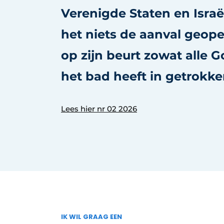
Verenigde Staten en Israë
Vacature aanmelden
Vacatures
het niets de aanval geope
Video’s
op zijn beurt zowat alle 
het bad heeft in getrokke
Lees hier nr 02 2026
IK WIL GRAAG EEN