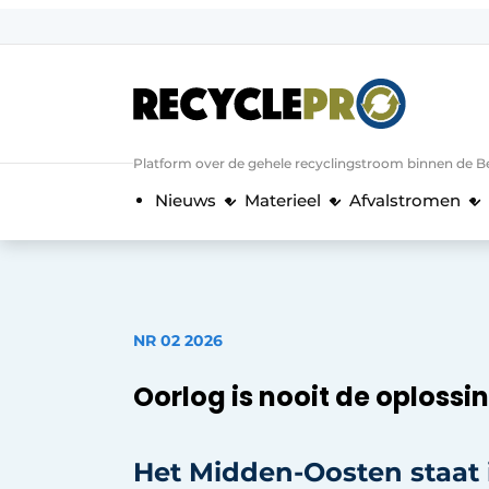
Aanmelden
Algemene voorwaarden
Bedrijven
Aanmelden
Bedankt voor de a
Platform over de gehele recyclingstroom binnen de B
Bedrijven
Nieuws
Materieel
Afvalstromen
Contact
Direct contact
Evenement aanmelden
Meest gelezen
NR 02 2026
Nieuwsbrief
Oorlog is nooit de oplossi
Podcasts
Privacy / Cookie statement
Het Midden-Oosten staat 
RecyclePro | Vakblad over de gehele