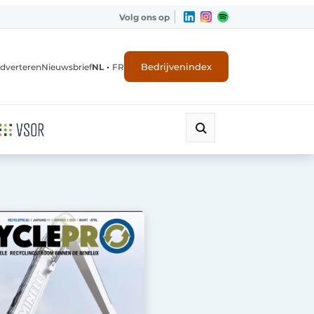
Volg ons op
•
Bedrijvenindex
dverteren
Nieuwsbrief
NL
FR