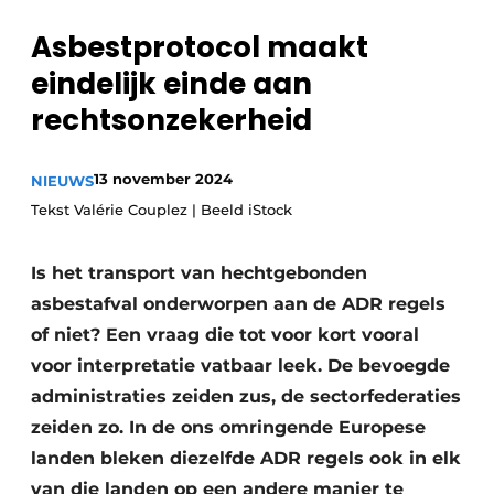
recyclingstroom in België
Safety First
Asbestprotocol maakt
Vacature aanmelden
eindelijk einde aan
Vacatures
rechtsonzekerheid
Kranen
Video’s
Recyclinginstallaties
13 november 2024
NIEUWS
Tekst Valérie Couplez | Beeld iStock
Detectieapparatuur
Persen
Is het transport van hechtgebonden
asbestafval onderworpen aan de ADR regels
Stofbeheersing
of niet? Een vraag die tot voor kort vooral
voor interpretatie vatbaar leek. De bevoegde
Uitrustingsstukken
administraties zeiden zus, de sectorfederaties
Shredders
zeiden zo. In de ons omringende Europese
landen bleken diezelfde ADR regels ook in elk
Transportbanden
van die landen op een andere manier te