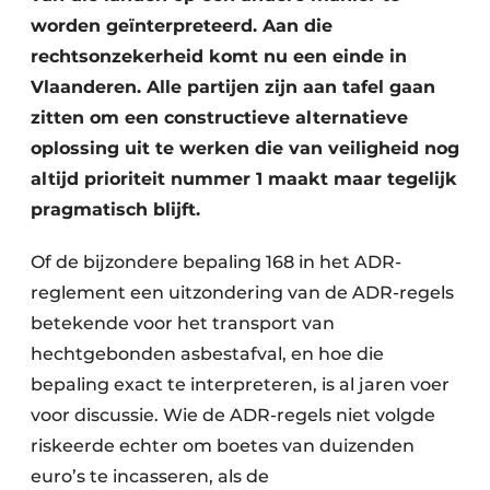
Zeven & Brekers
worden geïnterpreteerd. Aan die
rechtsonzekerheid komt nu een einde in
Vlaanderen. Alle partijen zijn aan tafel gaan
zitten om een constructieve alternatieve
Bedrijfsafval
oplossing uit te werken die van veiligheid nog
Bouw & Sloopafval
altijd prioriteit nummer 1 maakt maar tegelijk
pragmatisch blijft.
Elektronisch Afval
Of de bijzondere bepaling 168 in het ADR-
Glasrecyclage
reglement een uitzondering van de ADR-regels
betekende voor het transport van
Houtafval
hechtgebonden asbestafval, en hoe die
Kunststofafval
bepaling exact te interpreteren, is al jaren voer
voor discussie. Wie de ADR-regels niet volgde
Medisch afval
riskeerde echter om boetes van duizenden
Metaalrecyclage
euro’s te incasseren, als de