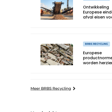
Ontwikkeling
Europese eind
afval eisen vo
recyclinggran
grote gevolg
BRBS RECYCLING
Europese
productnorm
worden herzie
wat kunnen w
verwachten?
Meer BRBS Recycling