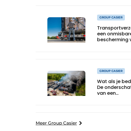
GROUP CASIER
Transportverz
een onmisbar
bescherming v
goederen
GROUP CASIER
Wat als je bedr
De onderscha
van een
bedrijfsschad
Meer Group Casier