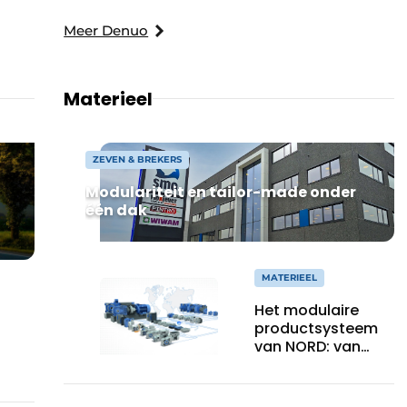
Meer Denuo
Materieel
ZEVEN & BREKERS
Modulariteit en tailor-made onder
één dak
MATERIEEL
Het modulaire
productsysteem
van NORD: van
systemen naar
oplossingen