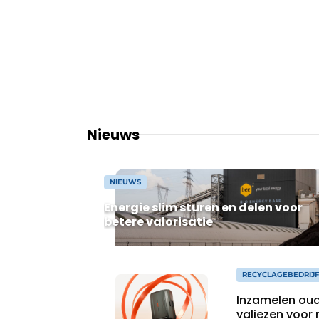
Vacature aanmelden
Vacatures
Video’s
Nieuws
NIEUWS
Energie slim sturen en delen voor
betere valorisatie
RECYCLAGEBEDRIJF 
Inzamelen ou
valiezen voor