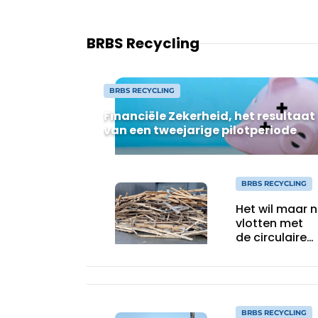
BRBS Recycling
BRBS RECYCLING
Financiële Zekerheid, het resultaat
van een tweejarige pilotperiode
BRBS RECYCLING
Het wil maar n
vlotten met
de circulaire
economie
BRBS RECYCLING