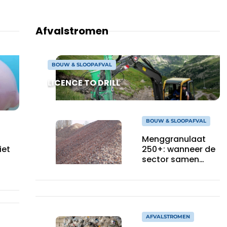
Afvalstromen
BOUW & SLOOPAFVAL
LICENCE TO DRILL
BOUW & SLOOPAFVAL
Menggranulaat
iet
250+: wanneer de
sector samen
inzet op kwaliteit
én circulariteit
AFVALSTROMEN