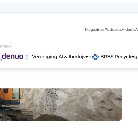
Magazines
Podcasts
Video’s
A
anmelding
enelux
Vereniging Afvalbedrijven
BRBS Recycling
 recyclingstroom in België