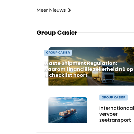
Meer Nieuws
Group Casier
GROUP CASIER
Waste Shipment Regulation:
waarom financiële zekerheid nú op
je checklist hoort
GROUP CASIER
Internationaal
vervoer –
zeetransport