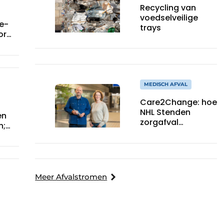
Recycling van
voedselveilige
e-
trays
or
ulaten:
en
MEDISCH AFVAL
Care2Change: hoe
NHL Stenden
en
zorgafval
n;
terugdringt
e
Meer Afvalstromen