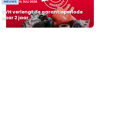
NIEUWS
14 JULI 2026
TVH verlengt de garantieperiode
naar 2 jaar