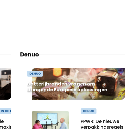
Denuo
DENUO
Batterijbranden vragen om
dringende Europese oplossingen
IN DE KIJKER
DENUO
de
PPWR: De nieuwe
 maximaal
verpakkingsregels