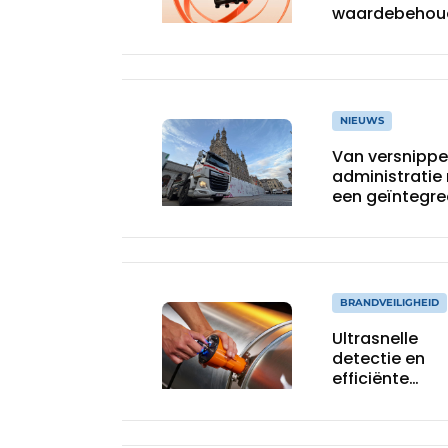
waardebehou
NIEUWS
Van versnipp
administratie
een geïntegre
ERP-systeem
BRANDVEILIGHEID
Ultrasnelle
detectie en
efficiënte
blustechnolog
voor betrouw
brandprevent