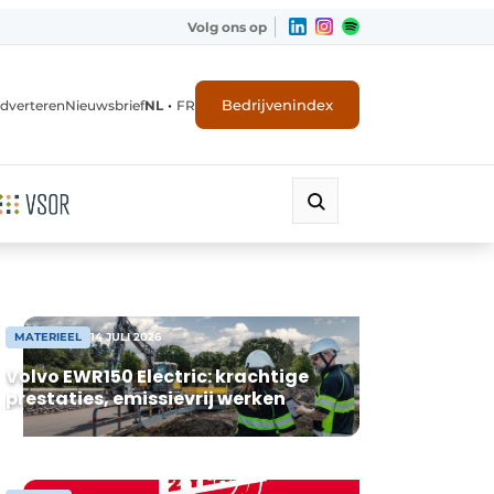
Volg ons op
•
Bedrijvenindex
dverteren
Nieuwsbrief
NL
FR
MATERIEEL
14 JULI 2026
Volvo EWR150 Electric: krachtige
prestaties, emissievrij werken