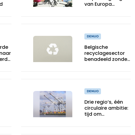
d
van Europa
uitgelegd met
Xavier Lhoir
DENUO
erde
Belgische
 naar
recyclagesector
erd
benadeeld zonder
gelijk speelveld in
toepassing nieuwe
EU-regels voor
plasticafvalexport
DENUO
Drie regio’s, één
circulaire ambitie:
tijd om
ie
administratieve
bare
drempels te
ie
slopen