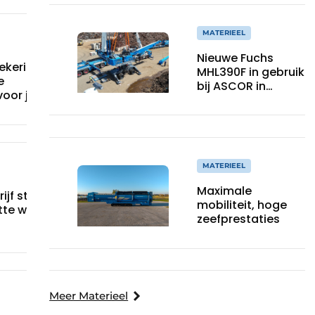
MATERIEEL
Nieuwe Fuchs
ekering:
MHL390F in gebruik
e
bij ASCOR in
oor je
Amsterdam
MATERIEEL
Maximale
ijf stilvalt?
mobiliteit, hoge
tte waarde
zeefprestaties
everzekering
Meer Materieel