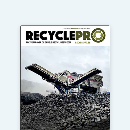
recyclingstroom in België
Safety First
Vacature aanmelden
Vacatures
Kranen
Video’s
Recyclinginstallaties
Detectieapparatuur
Persen
Stofbeheersing
Uitrustingsstukken
Shredders
Transportbanden