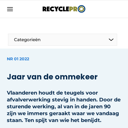
Aanmelden
Algemene voorwaarden
Bedrijven
Aanmelden
Bedankt voor de aanmelding
Categorieën
Bedrijven
Contact
NR 01 2022
Direct contact
Column VOORUIT
Jaar van de ommekeer
Evenement aanmelden
De Pen
Meest gelezen
Vlaanderen houdt de teugels voor
Harde Cijfers
Nieuwsbrief
afvalverwerking stevig in handen. Door de
Podcasts
sturende werking, al van in de jaren 90
Recyclagebedrijf in de kijker
zijn we immers geraakt waar we vandaag
Privacy / Cookie statement
Vrouw in de kijker
staan. Ten spijt van wie het benijdt.
RecyclePro | Vakblad over de gehele