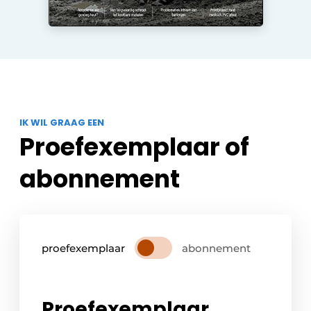
Zeven & Brekers
Bedrijfsafval
Bouw & Sloopafval
IK WIL GRAAG EEN
Proefexemplaar of
Elektronisch Afval
abonnement
Glasrecyclage
Houtafval
Kunststofafval
proefexemplaar
abonnement
Medisch afval
Metaalrecyclage
Proefexemplaar