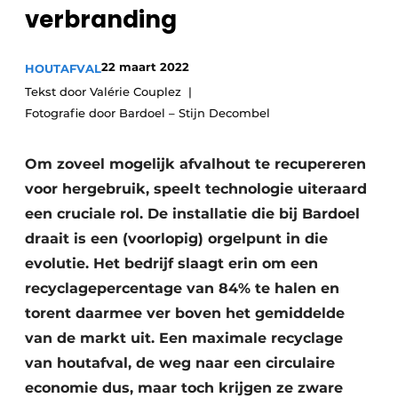
recyclingstroom in België
verbranding
Safety First
Vacature aanmelden
22 maart 2022
HOUTAFVAL
Vacatures
Tekst door Valérie Couplez
Kranen
Video’s
Fotografie door Bardoel – Stijn Decombel
Recyclinginstallaties
Om zoveel mogelijk afvalhout te recupereren
Detectieapparatuur
voor hergebruik, speelt technologie uiteraard
een cruciale rol. De installatie die bij Bardoel
Persen
draait is een (voorlopig) orgelpunt in die
Stofbeheersing
evolutie. Het bedrijf slaagt erin om een
recyclagepercentage van 84% te halen en
Uitrustingsstukken
torent daarmee ver boven het gemiddelde
Shredders
van de markt uit. Een maximale recyclage
van houtafval, de weg naar een circulaire
Transportbanden
economie dus, maar toch krijgen ze zware