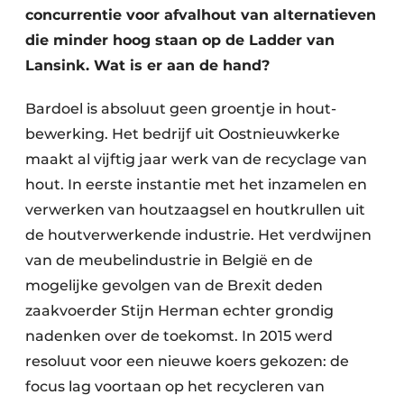
concurrentie voor afvalhout van alternatieven
Zeven & Brekers
die minder hoog staan op de Ladder van
Lansink. Wat is er aan de hand?
Bedrijfsafval
Bardoel is absoluut geen groentje in hout­
bewerking. Het bedrijf uit Oost­nieuwkerke
Bouw & Sloopafval
maakt al vijftig jaar werk van de recyclage van
hout. In eerste instantie met het inzamelen en
Elektronisch Afval
verwerken van houtzaagsel en houtkrullen uit
Glasrecyclage
de houtverwerkende industrie. Het verdwijnen
van de meubelindustrie in België en de
Houtafval
mogelijke gevolgen van de Brexit deden
Kunststofafval
zaakvoerder Stijn Herman echter grondig
nadenken over de toekomst. In 2015 werd
Medisch afval
resoluut voor een nieuwe koers gekozen: de
focus lag voortaan op het recycleren van
Metaalrecyclage