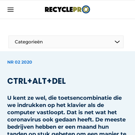
Aanmelden
Algemene voorwaarden
Bedrijven
Aanmelden
Bedankt voor de aanmelding
Categorieën
Bedrijven
Contact
NR 02 2020
Direct contact
Column VOORUIT
CTRL+ALT+DEL
Evenement aanmelden
De Pen
Meest gelezen
U kent ze wel, die toetsencombinatie die
Harde Cijfers
Nieuwsbrief
we indrukken op het klavier als de
Podcasts
computer vastloopt. Dat is net wat het
Recyclagebedrijf in de kijker
coronavirus ook gedaan heeft. De meeste
Privacy / Cookie statement
Vrouw in de kijker
bedrijven hebben er een maand hun
RecyclePro | Vakblad over de gehele
tanden op stuk gebeten om een manier te