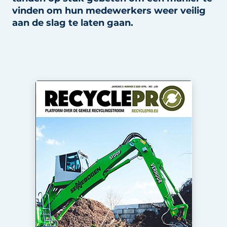
recyclingstroom in België
Safety First
vinden om hun medewerkers weer veilig
aan de slag te laten gaan.
Vacature aanmelden
Vacatures
Kranen
Video’s
Recyclinginstallaties
Detectieapparatuur
Persen
Stofbeheersing
Uitrustingsstukken
Shredders
Transportbanden