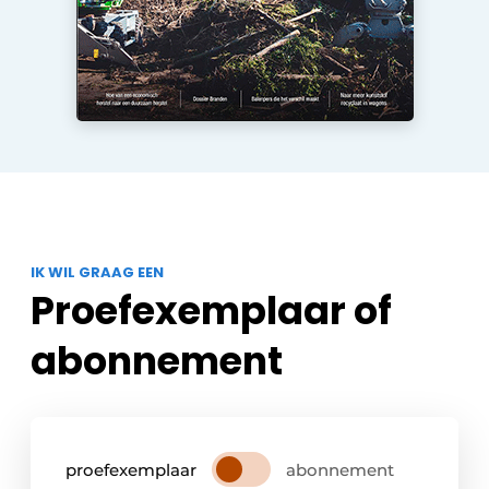
Zeven & Brekers
Bedrijfsafval
Bouw & Sloopafval
Elektronisch Afval
IK WIL GRAAG EEN
Glasrecyclage
Proefexemplaar of
Houtafval
abonnement
Kunststofafval
Medisch afval
proefexemplaar
abonnement
Metaalrecyclage