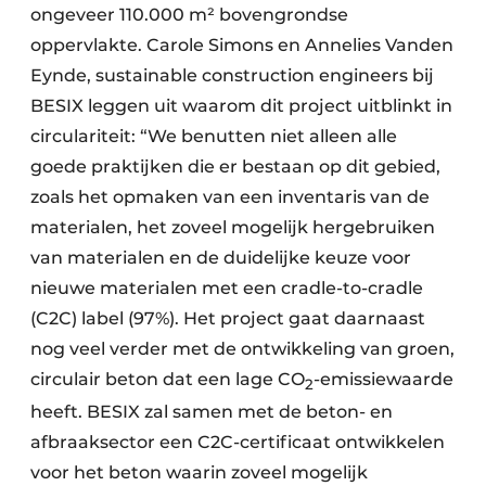
ongeveer 110.000 m² bovengrondse
Papierafval
oppervlakte. Carole Simons en Annelies Vanden
Eynde, sustainable construction engineers bij
Textielrecyclage
BESIX leggen uit waarom dit project uitblinkt in
circulariteit: “We benutten niet alleen alle
goede praktijken die er bestaan op dit gebied,
zoals het opmaken van een inventaris van de
materialen, het zoveel mogelijk hergebruiken
van materialen en de duidelijke keuze voor
nieuwe materialen met een cradle-to-cradle
(C2C) label (97%). Het project gaat daarnaast
nog veel verder met de ontwikkeling van groen,
circulair beton dat een lage CO
-emissiewaarde
2
heeft. BESIX zal samen met de beton- en
afbraaksector een C2C-certificaat ontwikkelen
voor het beton waarin zoveel mogelijk