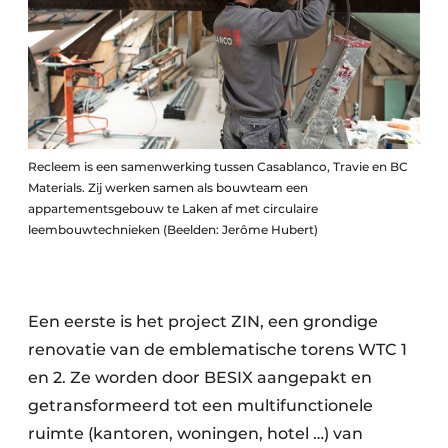
Zeven & Brekers
Bedrijfsafval
Bouw & Sloopafval
Recleem is een samenwerking tussen Casablanco, Travie en BC
Materials. Zij werken samen als bouwteam een
Elektronisch Afval
appartementsgebouw te Laken af met circulaire
leembouwtechnieken (Beelden: Jerôme Hubert)
Glasrecyclage
Houtafval
Een eerste is het project ZIN, een grondige
Kunststofafval
renovatie van de emblematische torens WTC 1
en 2. Ze worden door BESIX aangepakt en
Medisch afval
getransformeerd tot een multifunctionele
Metaalrecyclage
ruimte (kantoren, woningen, hotel …) van