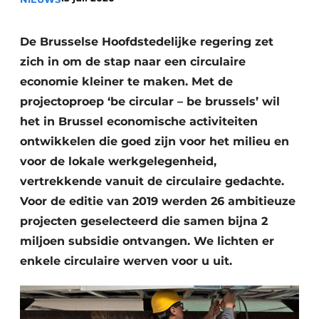
recyclingstroom in België
Safety First
Vacature aanmelden
De Brusselse Hoofdstedelijke regering zet
Vacatures
zich in om de stap naar een circulaire
Kranen
Video’s
economie kleiner te maken. Met de
projectoproep ‘be circular
– be brussels’ wil
Recyclinginstallaties
het in Brussel economische activiteiten
ontwikkelen die goed zijn voor het milieu en
Detectieapparatuur
voor de lokale werkgelegenheid,
Persen
vertrekkende vanuit de circulaire gedachte.
Voor de editie van 2019 werden 26 ambitieuze
Stofbeheersing
projecten geselecteerd die samen bijna 2
Uitrustingsstukken
miljoen subsidie ontvangen. We lichten er
enkele circulaire werven voor u uit.
Shredders
Transportbanden