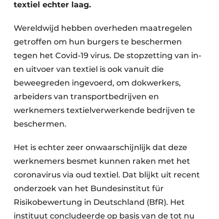
textiel echter laag.
Zeven & Brekers
Wereldwijd hebben overheden maatregelen
getroffen om hun burgers te beschermen
tegen het Covid-19 virus. De stopzetting van in-
Bedrijfsafval
en uitvoer van
textiel is ook vanuit die
Bouw & Sloopafval
beweegreden ingevoerd, om dokwerkers,
arbeiders van transportbedrijven en
Elektronisch Afval
werknemers textielverwerkende bedrijven te
Glasrecyclage
beschermen.
Houtafval
Het is echter zeer onwaarschijnlijk dat deze
werknemers besmet kunnen raken met het
Kunststofafval
coronavirus via oud textiel. Dat blijkt uit recent
onderzoek van het Bundesinstitut für
Medisch afval
Risikobewertung in Deutschland (BfR). Het
Metaalrecyclage
instituut concludeerde op basis van de tot nu