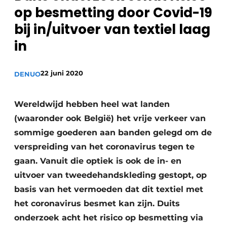
recyclingstroom in België
Safety First
op besmetting door Covid-19
Vacature aanmelden
bij in/uitvoer van textiel laag
Vacatures
in
Kranen
Video’s
22 juni 2020
DENUO
Recyclinginstallaties
Detectieapparatuur
Wereldwijd hebben heel wat landen
(waaronder ook België) het vrije verkeer van
Persen
sommige goederen aan banden gelegd om de
verspreiding van het coronavirus tegen te
Stofbeheersing
gaan. Vanuit die optiek is ook de in- en
Uitrustingsstukken
uitvoer van tweedehandskleding gestopt, op
basis van het vermoeden dat dit textiel met
Shredders
het coronavirus besmet kan zijn. Duits
Transportbanden
onderzoek acht het risico op besmetting via