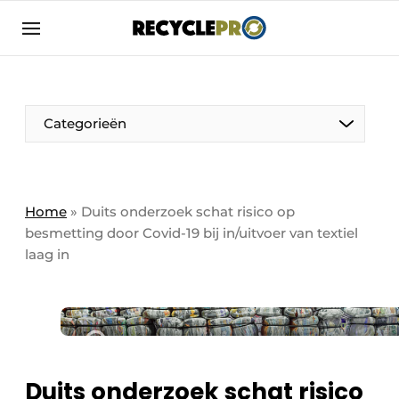
Aanmelden
Algemene voorwaarden
Bedrijven
Aanmelden
Bedankt voor de aanmelding
Categorieën
Bedrijven
Contact
Direct contact
Column VOORUIT
Home
»
Duits onderzoek schat risico op
besmetting door Covid-19 bij in/uitvoer van textiel
Evenement aanmelden
De Pen
laag in
Meest gelezen
Harde Cijfers
Nieuwsbrief
Podcasts
Recyclagebedrijf in de kijker
Privacy / Cookie statement
Vrouw in de kijker
Duits onderzoek schat risico
RecyclePro | Vakblad over de gehele