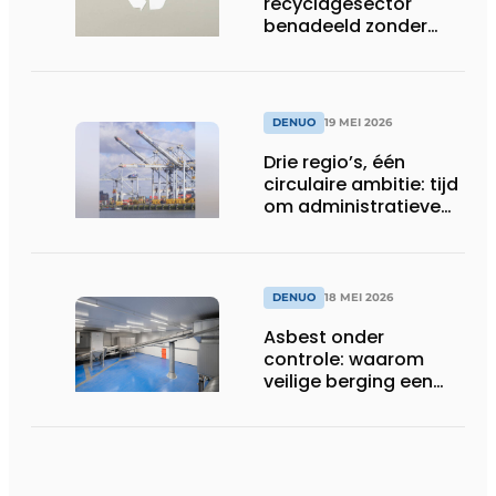
recyclagesector
benadeeld zonder
gelijk speelveld in
toepassing nieuwe
EU-regels voor
plasticafvalexport
DENUO
19 MEI 2026
Drie regio’s, één
circulaire ambitie: tijd
om administratieve
drempels te slopen
DENUO
18 MEI 2026
Asbest onder
controle: waarom
veilige berging een
onmisbare schakel
blijft