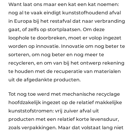
Want laat ons maar een kat een kat noemen:
Zeven & Brekers
nog al te vaak eindigt kunststofhoudend afval
in Europa bij het restafval dat naar verbranding
gaat, of zelfs op stortplaatsen. Om deze
Bedrijfsafval
loophole te doorbreken, moet er volop ingezet
worden op innovatie. Innovatie om nog beter te
Bouw & Sloopafval
sorteren, om nog beter en nog meer te
Elektronisch Afval
recycleren, en om van bij het ontwerp rekening
te houden met de recuperatie van materialen
Glasrecyclage
uit de afgedankte producten.
Houtafval
Tot nog toe werd met mechanische recyclage
hoofdzakelijk ingezet op de relatief makkelijke
Kunststofafval
kunststofstromen: vrij zuiver afval uit
Medisch afval
producten met een relatief korte levensduur,
zoals verpakkingen. Maar dat volstaat lang niet
Metaalrecyclage