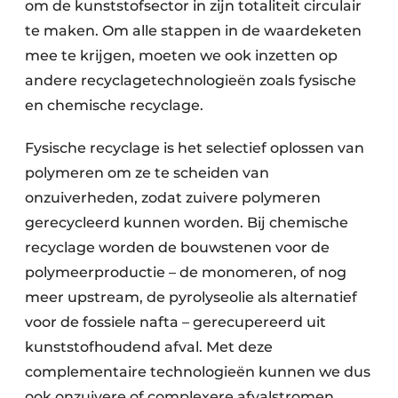
om de kunststofsector in zijn totaliteit circulair
Papierafval
te maken. Om alle stappen in de waardeketen
mee te krijgen, moeten we ook inzetten op
Textielrecyclage
andere recyclagetechnologieën zoals fysische
en chemische recyclage.
Fysische recyclage is het selectief oplossen van
polymeren om ze te scheiden van
onzuiverheden, zodat zuivere polymeren
gerecycleerd kunnen worden. Bij chemische
recyclage worden de bouwstenen voor de
polymeerproductie – de monomeren, of nog
meer upstream, de pyrolyseolie als alternatief
voor de fossiele nafta – gerecupereerd uit
kunststofhoudend afval. Met deze
complementaire technologieën kunnen we dus
ook onzuivere of complexere afvalstromen