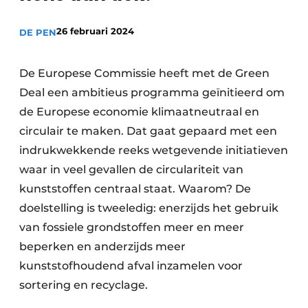
recyclingstroom in België
Safety First
Vacature aanmelden
26 februari 2024
DE PEN
Vacatures
De Europese Commissie heeft met de Green
Kranen
Video’s
Deal een ambitieus programma geïnitieerd om
Recyclinginstallaties
de Europese economie klimaatneutraal en
circulair te maken. Dat gaat gepaard met een
Detectieapparatuur
indrukwekkende reeks wetgevende initiatieven
Persen
waar in veel gevallen de circulariteit van
kunststoffen centraal staat. Waarom? De
Stofbeheersing
doelstelling is tweeledig: enerzijds het gebruik
van fossiele grondstoffen meer en meer
Uitrustingsstukken
beperken en anderzijds meer
Shredders
kunststofhoudend afval inzamelen voor
sortering en recyclage.
Transportbanden