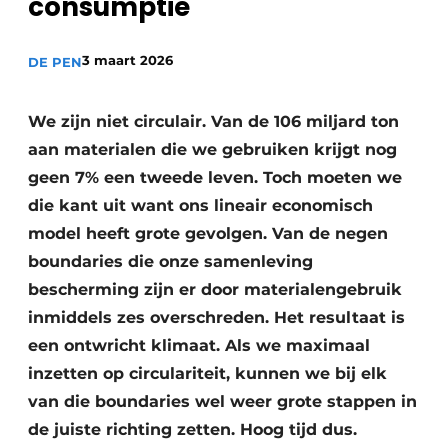
consumptie
recyclingstroom in België
Safety First
Vacature aanmelden
3 maart 2026
DE PEN
Vacatures
Kranen
Video’s
We zijn niet circulair. Van de 106 miljard ton
aan materialen die we gebruiken krijgt nog
Recyclinginstallaties
geen 7% een tweede leven. Toch moeten we
Detectieapparatuur
die kant uit want ons lineair economisch
model heeft grote gevolgen. Van de negen
Persen
boundaries die onze samenleving
bescherming zijn er door materialengebruik
Stofbeheersing
inmiddels zes overschreden. Het resultaat is
Uitrustingsstukken
een ontwricht klimaat. Als we maximaal
inzetten op circulariteit, kunnen we bij elk
Shredders
van die boundaries wel weer grote stappen in
Transportbanden
de juiste richting zetten. Hoog tijd dus.