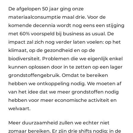
Zeven & Brekers
De afgelopen 50 jaar ging onze
materiaalconsumptie maal drie. Voor de
komende decennia wordt nog eens een stijging
met 60% voorspeld bij business as usual. De
Bedrijfsafval
impact zal zich nog verder laten voelen: op het
Bouw & Sloopafval
klimaat, op de gezondheid en op de
biodiversiteit. Problemen die we eigenlijk enkel
Elektronisch Afval
kunnen oplossen door in te zetten op een lager
Glasrecyclage
grondstoffengebruik. Omdat te bereiken
hebben we ontkoppeling nodig. We moeten af
Houtafval
van het idee dat we meer grondstoffen nodig
hebben voor meer economische activiteit en
Kunststofafval
welvaart.
Medisch afval
Meer duurzaamheid zullen we echter niet
Metaalrecyclage
zomaar bereiken. Er zijn drie shifts nodig: in de