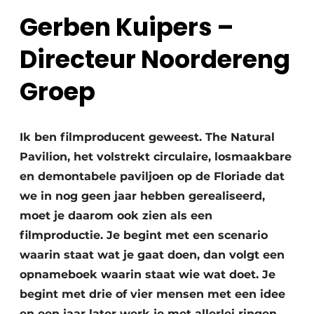
recyclingstroom in België
Safety First
Gerben Kuipers –
Vacature aanmelden
Directeur Noordereng
Vacatures
Kranen
Video’s
Groep
Recyclinginstallaties
Ik ben filmproducent geweest. The Natural
Detectieapparatuur
Pavilion, het volstrekt circulaire, losmaakbare
Persen
en demontabele paviljoen op de Floriade dat
we in nog geen jaar hebben gerealiseerd,
Stofbeheersing
moet je daarom ook zien als een
Uitrustingsstukken
filmproductie. Je begint met een scenario
waarin staat wat je gaat doen, dan volgt een
Shredders
opnameboek waarin staat wie wat doet. Je
begint met drie of vier mensen met een idee
Transportbanden
en een jaar later werk je met allerlei ringen