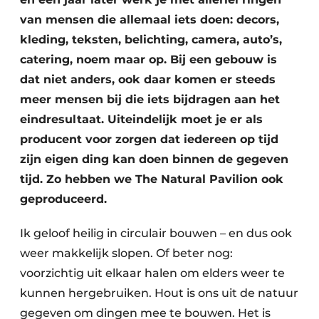
Zeven & Brekers
van mensen die allemaal iets doen: decors,
kleding, teksten, belichting, camera, auto’s,
catering, noem maar op. Bij een gebouw is
dat niet anders, ook daar komen er steeds
Bedrijfsafval
meer mensen bij die iets bijdragen aan het
Bouw & Sloopafval
eindresultaat. Uiteindelijk moet je er als
producent voor zorgen dat iedereen op tijd
Elektronisch Afval
zijn eigen ding kan doen binnen de gegeven
tijd. Zo hebben we The Natural Pavilion ook
Glasrecyclage
geproduceerd.
Houtafval
Ik geloof heilig in circulair bouwen – en dus ook
Kunststofafval
weer makkelijk slopen. Of beter nog:
voorzichtig uit elkaar halen om elders weer te
Medisch afval
kunnen hergebruiken. Hout is ons uit de natuur
Metaalrecyclage
gegeven om dingen mee te bouwen. Het is