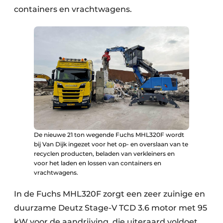
containers en vrachtwagens.
Zeven & Brekers
Bedrijfsafval
Bouw & Sloopafval
Elektronisch Afval
Glasrecyclage
De nieuwe 21 ton wegende Fuchs MHL320F wordt
bij Van Dijk ingezet voor het op- en overslaan van te
Houtafval
recyclen producten, beladen van verkleiners en
voor het laden en lossen van containers en
Kunststofafval
vrachtwagens.
Medisch afval
In de Fuchs MHL320F zorgt een zeer zuinige en
duurzame Deutz Stage-V TCD 3.6 motor met 95
Metaalrecyclage
kW voor de aandrijving, die uiteraard voldoet