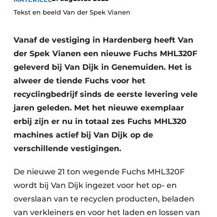
recyclingstroom in België
Safety First
Tekst en beeld Van der Spek Vianen
Vacature aanmelden
Vacatures
Vanaf de vestiging in Hardenberg heeft Van
Kranen
der Spek Vianen een nieuwe Fuchs MHL320F
Video’s
geleverd bij Van Dijk in Genemuiden. Het is
Recyclinginstallaties
alweer de tiende Fuchs voor het
recyclingbedrijf sinds de eerste levering vele
Detectieapparatuur
jaren geleden. Met het nieuwe exemplaar
Persen
erbij zijn er nu in totaal zes Fuchs MHL320
machines actief bij Van Dijk op de
Stofbeheersing
verschillende vestigingen.
Uitrustingsstukken
De nieuwe 21 ton wegende Fuchs MHL320F
Shredders
wordt bij Van Dijk ingezet voor het op- en
overslaan van te recyclen producten, beladen
Transportbanden
van verkleiners en voor het laden en lossen van