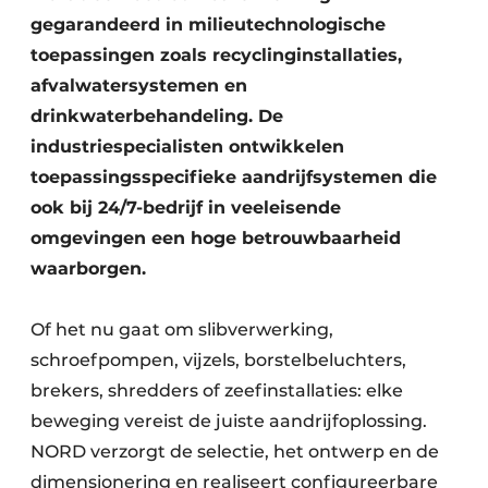
Zeven & Brekers
gegarandeerd in milieutechnologische
toepassingen zoals recyclinginstallaties,
afvalwatersystemen en
drinkwaterbehandeling. De
Bedrijfsafval
industriespecialisten ontwikkelen
toepassingsspecifieke aandrijfsystemen die
Bouw & Sloopafval
ook bij 24/7-bedrijf in veeleisende
Elektronisch Afval
omgevingen een hoge betrouwbaarheid
waarborgen.
Glasrecyclage
Houtafval
Of het nu gaat om slibverwerking,
schroefpompen, vijzels, borstelbeluchters,
Kunststofafval
brekers, shredders of zeefinstallaties: elke
beweging vereist de juiste aandrijfoplossing.
Medisch afval
NORD verzorgt de selectie, het ontwerp en de
Metaalrecyclage
dimensionering en realiseert configureerbare