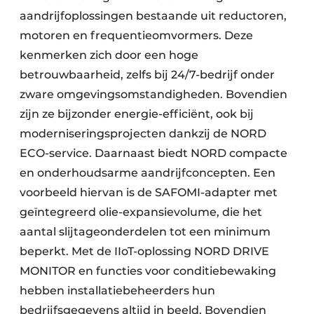
aandrijfoplossingen bestaande uit reductoren,
Papierafval
motoren en frequentieomvormers. Deze
Textielrecyclage
kenmerken zich door een hoge
betrouwbaarheid, zelfs bij 24/7-bedrijf onder
zware omgevingsomstandigheden. Bovendien
zijn ze bijzonder energie-efficiënt, ook bij
moderniseringsprojecten dankzij de NORD
ECO-service. Daarnaast biedt NORD compacte
en onderhoudsarme aandrijfconcepten. Een
voorbeeld hiervan is de SAFOMI-adapter met
geïntegreerd olie-expansievolume, die het
aantal slijtageonderdelen tot een minimum
beperkt. Met de IIoT-oplossing NORD DRIVE
MONITOR en functies voor conditiebewaking
hebben installatiebeheerders hun
bedrijfsgegevens altijd in beeld. Bovendien