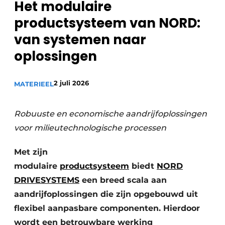
Het modulaire
recyclingstroom in België
Safety First
productsysteem van NORD:
Vacature aanmelden
van systemen naar
Vacatures
oplossingen
Kranen
Video’s
Recyclinginstallaties
2 juli 2026
MATERIEEL
Detectieapparatuur
Robuuste en economische aandrijfoplossingen
Persen
voor milieutechnologische processen
Stofbeheersing
Met zijn
modulaire
productsysteem
biedt
NORD
Uitrustingsstukken
DRIVESYSTEMS
een breed scala aan
Shredders
aandrijfoplossingen die zijn opgebouwd uit
flexibel aanpasbare componenten. Hierdoor
Transportbanden
wordt een betrouwbare werking