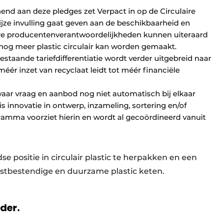
nend aan deze pledges zet Verpact in op de Circulaire
ijze invulling gaat geven aan de beschikbaarheid en
ndere producenten­verantwoordelijkheden kunnen uiteraard
 er nog meer plastic circulair kan worden gemaakt.
 bestaande tariefdifferentiatie wordt verder uitgebreid naar
ér inzet van recyclaat leidt tot méér financiële
aar vraag en aanbod nog niet automatisch bij elkaar
s innovatie in ontwerp, inzameling, sortering en/of
ramma voorziet hierin en wordt al gecoördineerd vanuit
se positie in circulair plastic te herpakken en een
mstbestendige en duurzame plastic keten.
rder.