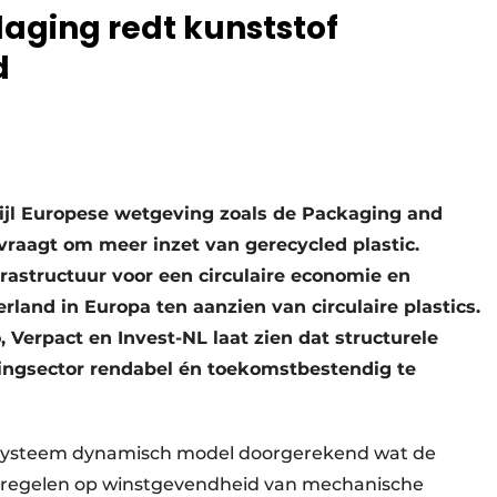
laging redt kunststof
d
wijl Europese wetgeving zoals de Packaging and
aagt om meer inzet van gerecycled plastic.
frastructuur voor een circulaire economie en
land in Europa ten aanzien van circulaire plastics.
erpact en Invest-NL laat zien dat structurele
lingsector rendabel én toekomstbestendig te
n systeem dynamisch model doorgerekend wat de
atregelen op winst­gevendheid van mechanische