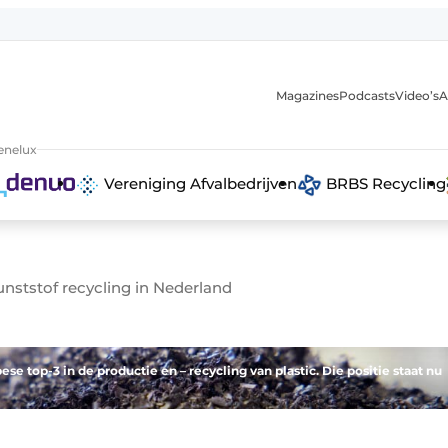
Magazines
Podcasts
Video’s
A
anmelding
enelux
Vereniging Afvalbedrijven
BRBS Recycling
unststof recycling in Nederland
e top-3 in de productie en – recycling van plastic. Die positie staat nu
 recyclingstroom in België