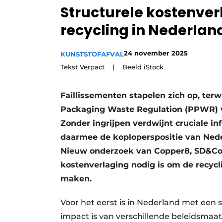
Structurele kostenver
Vacature aanmelden
recycling in Nederlan
Vacatures
Video’s
24 november 2025
KUNSTSTOFAFVAL
Tekst Verpact | Beeld iStock
Faillissementen stapelen zich op, ter
Packaging Waste Regulation (PPWR) vr
Zonder ingrijpen verdwijnt cruciale in
daarmee de koploperspositie van Neder
Nieuw onderzoek van Copper8, SD&Co, V
kostenverlaging nodig is om de recyc
maken.
Voor het eerst is in Nederland met ee
impact is van verschillende beleidsma