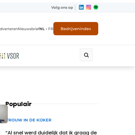
Volg ons op
•
Bedrijvenindex
dverteren
Nieuwsbrief
NL
FR
Populair
VROUW IN DE KIJKER
“Al snel werd duidelijk dat ik graag de