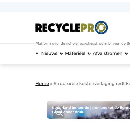
Aanmelden
Algemene voorwaarden
Bedrijven
Aanmelden
Bedankt voor de a
Platform over de gehele recyclingstroom binnen de B
Bedrijven
Nieuws
Materieel
Afvalstromen
Contact
Direct contact
Evenement aanmelden
Home
»
Structurele kostenverlaging redt k
Meest gelezen
Nieuwsbrief
Podcasts
Nederland behoorde jarenlang tot de Europes
zwaar onder druk.
Privacy / Cookie statement
RecyclePro | Vakblad over de gehele