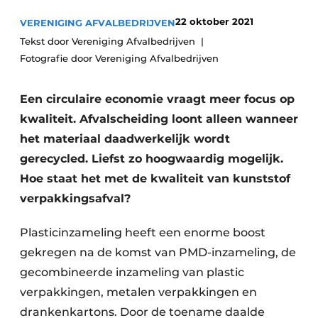
recyclingstroom in België
Safety First
22 oktober 2021
VERENIGING AFVALBEDRIJVEN
Vacature aanmelden
Tekst door Vereniging Afvalbedrijven
Vacatures
Fotografie door Vereniging Afvalbedrijven
Kranen
Video’s
Een circulaire economie vraagt meer focus op
Recyclinginstallaties
kwaliteit. Afvalscheiding loont alleen wanneer
het materiaal daadwerkelijk wordt
Detectieapparatuur
gerecycled. Liefst zo hoogwaardig mogelijk.
Persen
Hoe staat het met de kwaliteit van kunststof
verpakkingsafval?
Stofbeheersing
Plasticinzameling heeft een enorme boost
Uitrustingsstukken
gekregen na de komst van PMD-inzameling, de
Shredders
gecombineerde inzameling van plastic
verpakkingen, metalen verpakkingen en
Transportbanden
drankenkartons. Door de toename daalde