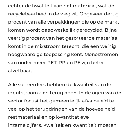
echter de kwaliteit van het materiaal, wat de
Zeven & Brekers
recyclebaarheid in de weg zit. Ongeveer dertig
procent van alle verpakkingen die op de markt
komen wordt daadwerkelijk gerecycled. Bijna
Bedrijfsafval
veertig procent van het gesorteerde materiaal
komt in de mixstroom terecht, die een weinig
Bouw & Sloopafval
hoogwaardige toepassing kent. Monostromen
Elektronisch Afval
van onder meer PET, PP en PE zijn beter
afzetbaar.
Glasrecyclage
Alle sorteerders hebben de kwaliteit van de
Houtafval
inputstroom zien teruglopen. In de ogen van de
Kunststofafval
sector focust het gemeentelijk afvalbeleid te
veel op het terugdringen van de hoeveelheid
Medisch afval
restmateriaal en op kwantitatieve
inzamelcijfers. Kwaliteit en kwantiteit moeten
Metaalrecyclage