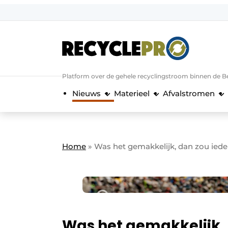
Aanmelden
Algemene voorwaarden
Bedrijven
Aanmelden
Bedankt voor de a
Platform over de gehele recyclingstroom binnen de B
Bedrijven
Nieuws
Materieel
Afvalstromen
Contact
Direct contact
Evenement aanmelden
Home
»
Was het gemakkelijk, dan zou ied
Meest gelezen
Nieuwsbrief
Podcasts
Privacy / Cookie statement
Was het gemakkelijk,
RecyclePro | Vakblad over de gehele