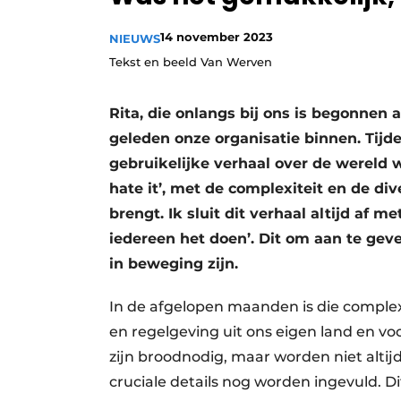
Vacature aanmelden
14 november 2023
NIEUWS
Vacatures
Tekst en beeld Van Werven
Video’s
Rita, die onlangs bij ons is begonnen
geleden onze organisatie binnen. Tijde
gebruikelijke verhaal over de wereld w
hate it’, met de complexiteit en de di
brengt. Ik sluit dit verhaal altijd af
iedereen het doen’. Dit om aan te gev
in beweging zijn.
In de afgelopen maanden is die comple
en regelgeving uit ons eigen land en vo
zijn broodnodig, maar worden niet alt
cruciale details nog worden ingevuld. Di