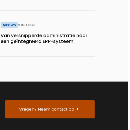
NIEUWS
9 JULI 2026
Van versnipperde administratie naar
een geïntegreerd ERP-systeem
Vragen? Neem contact op