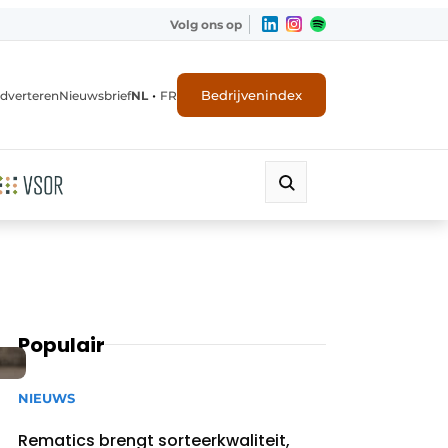
Volg ons op
•
Bedrijvenindex
dverteren
Nieuwsbrief
NL
FR
Populair
NIEUWS
Rematics brengt sorteerkwaliteit,