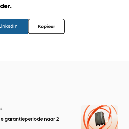
rder.
LinkedIn
Kopieer
26
de garantieperiode naar 2