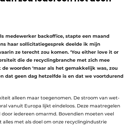
 als medewerker backoffice, stapte een maand
ns haar sollicitatiegesprek deelde ik mijn
aarin ze terecht zou komen. ‘You either love it or
versiteit die de recyclingbranche met zich mee
 met de woorden ‘maar als het gemakkelijk was, zou
en dat geen dag hetzelfde is en dat we voortdurend
xiteit alleen maar toegenomen. De stroom van wet-
oral vanuit Europa lijkt eindeloos. Deze maatregelen
ijd door iedereen omarmd. Bovendien moeten veel
t alles met als doel om onze recyclingindustrie