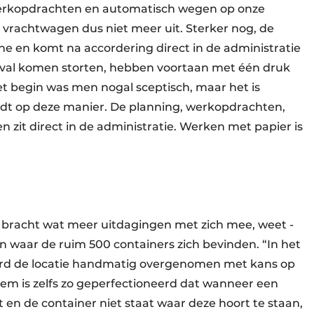
erk­opdrachten en automatisch wegen op onze
jn vrachtwagen dus niet meer uit. Sterker nog, de
ne en komt na accordering direct in de administratie
afval komen storten, hebben voortaan met één druk
et begin was men nogal sceptisch, maar het is
ndt op deze manier. De planning, werkopdrachten,
 en zit direct in de administratie. Werken met papier is
rs bracht wat meer uitdagingen met zich mee, weet ­
n waar de ruim 500 containers zich bevinden. “In het
erd de locatie handmatig overgenomen met kans op
teem is zelfs zo geperfectioneerd dat wanneer een
en de container niet staat waar deze hoort te staan,