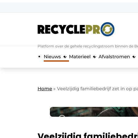
Aanmelden
Algemene voorwaarden
Bedrijven
Aanmelden
Bedankt voor de a
Platform over de gehele recyclingstroom binnen de B
Bedrijven
Nieuws
Materieel
Afvalstromen
Contact
Direct contact
Evenement aanmelden
Home
»
Veelzijdig familiebedrijf zet in op
Meest gelezen
Nieuwsbrief
Podcasts
Privacy / Cookie statement
Veelzijdig familiebedr
RecyclePro | Vakblad over de gehele