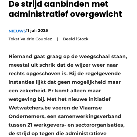
De strijd aanbinden met
recyclingstroom in België
Safety First
administratief overgewicht
Vacature aanmelden
Vacatures
11 juli 2025
NIEUWS
Kranen
Video’s
Tekst Valérie Couplez | Beeld iStock
Recyclinginstallaties
Niemand gaat graag op de weegschaal staan,
Detectieapparatuur
meestal uit schrik dat de wijzer weer naar
rechts opgeschoven is. Bij de regelgevende
Persen
instanties lijkt dat geen mogelijkheid maar
Stofbeheersing
een zekerheid. Er komt alleen maar
wetgeving bij. Met het nieuwe initiatief
Uitrustingsstukken
Wetwatchers.be voeren de Vlaamse
Shredders
Ondernemers, een samenwerkingsverband
tussen 21 werkgevers- en sectororganisaties,
Transportbanden
de strijd op tegen die administratieve