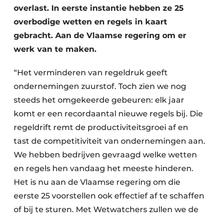
overlast. In eerste instantie hebben ze 25
Zeven & Brekers
overbodige wetten en regels in kaart
gebracht. Aan de Vlaamse regering om er
werk van te maken.
Bedrijfsafval
“Het verminderen van regeldruk geeft
Bouw & Sloopafval
ondernemingen zuurstof. Toch zien we nog
steeds het omgekeerde gebeuren: elk jaar
Elektronisch Afval
komt er een recordaantal nieuwe regels bij. Die
Glasrecyclage
regeldrift remt de productiviteitsgroei af en
tast de competitiviteit van ondernemingen aan.
Houtafval
We hebben bedrijven gevraagd welke wetten
Kunststofafval
en regels hen vandaag het meeste hinderen.
Het is nu aan de Vlaamse regering om die
Medisch afval
eerste 25 voorstellen ook effectief af te schaffen
of bij te sturen. Met Wetwatchers zullen we de
Metaalrecyclage