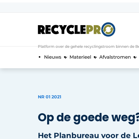
Aanmelden
Algemene voorwaarden
Bedrijven
Aanmelden
Bedankt voor de a
Platform over de gehele recyclingstroom binnen de B
Bedrijven
Nieuws
Materieel
Afvalstromen
Contact
Direct contact
Evenement aanmelden
Meest gelezen
NR 01 2021
Nieuwsbrief
Op de goede weg
Podcasts
Privacy / Cookie statement
Het Planbureau voor de 
RecyclePro | Vakblad over de gehele