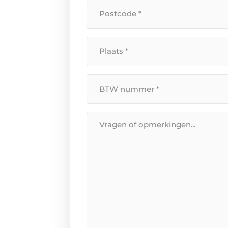
Postcode
*
*
Plaats
*
BTW
Nummer
*
Bericht