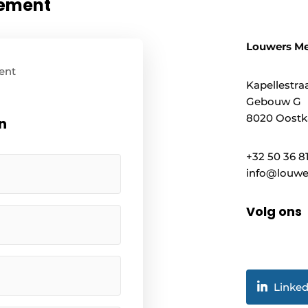
nement
Louwers M
ent
Kapellestraa
Gebouw G
8020 Oostk
n
+32 50 36 8
info@louwe
Volg ons
Linked