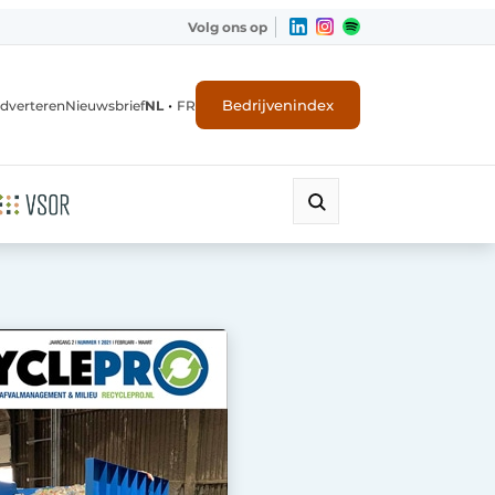
Volg ons op
•
Bedrijvenindex
dverteren
Nieuwsbrief
NL
FR