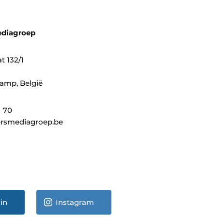
ediagroep
t 132/1
amp, België
1 70
rsmediagroep.be
in
Instagram