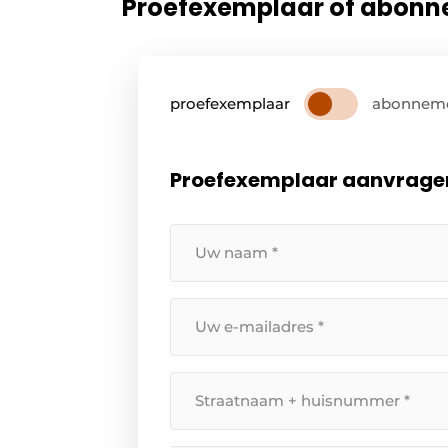
Proefexemplaar of abon
proefexemplaar
abonnem
Proefexemplaar aanvrage
Uw
naam
*
Uw
e-
mailadres
Straatnaam
*
+
huisnummer