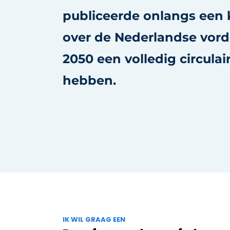
Vacature aanmelden
publiceerde onlangs een k
Vacatures
over de Nederlandse vord
Video’s
2050 een volledig circula
hebben.
IK WIL GRAAG EEN