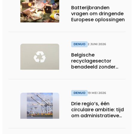
Batterijbranden
vragen om dringende
Europese oplossingen
DENUO
2 JUNI 2026
Belgische
recyclagesector
benadeeld zonder
gelijk speelveld in
toepassing nieuwe
EU-regels voor
plasticafvalexport
DENUO
19 MEI 2026
Drie regio’s, één
circulaire ambitie: tijd
om administratieve
drempels te slopen