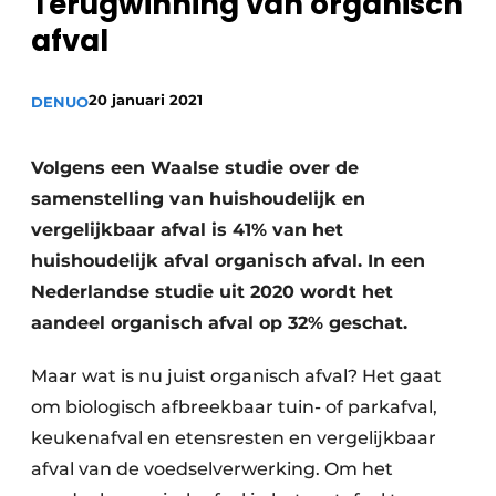
Terugwinning van organisch
recyclingstroom in België
Safety First
afval
Vacature aanmelden
Vacatures
20 januari 2021
DENUO
Kranen
Video’s
Volgens een Waalse studie over de
Recyclinginstallaties
samenstelling van huishoudelijk en
Detectieapparatuur
vergelijkbaar afval is 41% van het
huishoudelijk afval organisch afval. In een
Persen
Nederlandse studie uit 2020 wordt het
Stofbeheersing
aandeel organisch afval op 32% geschat.
Uitrustingsstukken
Maar wat is nu juist organisch afval? Het gaat
om biologisch afbreekbaar tuin- of parkafval,
Shredders
keukenafval en etensresten en vergelijkbaar
afval van de voedselverwerking. Om het
Transportbanden