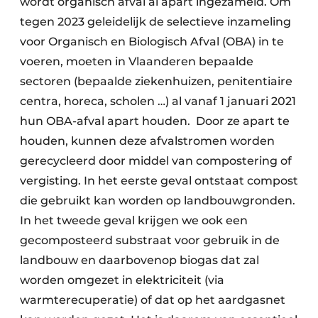
wordt organisch afval al apart ingezameld. Om
Papierafval
tegen 2023 geleidelijk de selectieve inzameling
voor Organisch en Biologisch Afval (OBA) in te
Textielrecyclage
voeren, moeten in Vlaanderen bepaalde
sectoren (bepaalde ziekenhuizen, penitentiaire
centra, horeca, scholen …) al vanaf 1 januari 2021
hun OBA-afval apart houden. Door ze apart te
houden, kunnen deze afvalstromen worden
gerecycleerd door middel van compostering of
vergisting. In het eerste geval ontstaat compost
die gebruikt kan worden op landbouwgronden.
In het tweede geval krijgen we ook een
gecomposteerd substraat voor gebruik in de
landbouw en daarbovenop biogas dat zal
worden omgezet in elektriciteit (via
warmterecuperatie) of dat op het aardgasnet