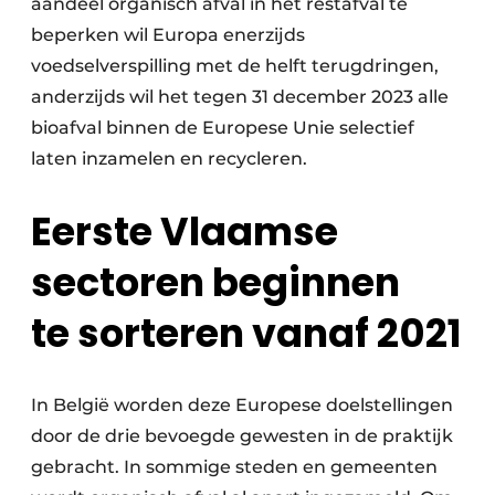
aandeel organisch afval in het restafval te
Zeven & Brekers
beperken wil Europa enerzijds
voedselverspilling met de helft terugdringen,
anderzijds wil het tegen 31 december 2023 alle
bioafval binnen de Europese Unie selectief
Bedrijfsafval
laten inzamelen en recycleren.
Bouw & Sloopafval
Eerste Vlaamse
Elektronisch Afval
sectoren beginnen
Glasrecyclage
te sorteren vanaf 2021
Houtafval
Kunststofafval
In België worden deze Europese doelstellingen
Medisch afval
door de drie bevoegde gewesten in de praktijk
gebracht. In sommige steden en gemeenten
Metaalrecyclage