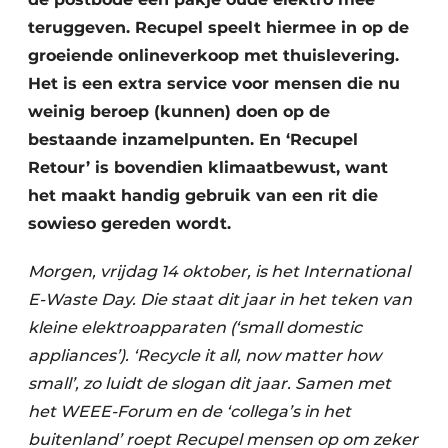
Zeven & Brekers
teruggeven. Recupel speelt hiermee in op de
groeiende onlineverkoop met thuislevering.
Het is een extra service voor mensen die nu
weinig beroep (kunnen) doen op de
Bedrijfsafval
bestaande inzamelpunten. En ‘Recupel
Bouw & Sloopafval
Retour’ is bovendien klimaatbewust, want
het maakt handig gebruik van een rit die
Elektronisch Afval
sowieso gereden wordt.
Glasrecyclage
Morgen, vrijdag 14 oktober, is het International
Houtafval
E-Waste Day. Die staat dit jaar in het teken van
kleine elektroapparaten (‘small domestic
Kunststofafval
appliances’). ‘Recycle it all, now matter how
small’, zo luidt de slogan dit jaar. Samen met
Medisch afval
het WEEE-Forum en de ‘collega’s in het
Metaalrecyclage
buitenland’ roept Recupel mensen op om zeker