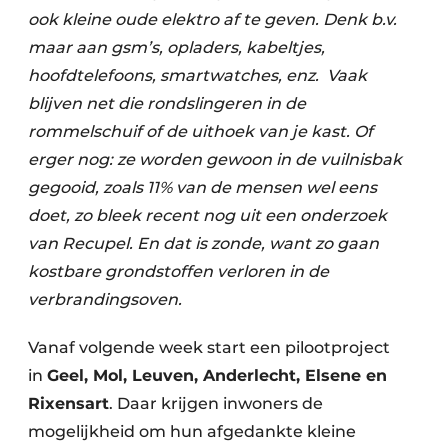
ook kleine oude elektro af te geven. Denk b.v.
Papierafval
maar aan gsm’s, opladers, kabeltjes,
Textielrecyclage
hoofdtelefoons, smartwatches, enz. ​ Vaak
blijven net die rondslingeren in de
rommelschuif of de uithoek van je kast. Of
erger nog: ze worden gewoon in de vuilnisbak
gegooid, zoals 11% van de mensen wel eens
doet, zo bleek recent nog uit een onderzoek
van Recupel. En dat is zonde, want zo gaan
kostbare grondstoffen verloren in de
verbrandingsoven.
Vanaf volgende week start een pilootproject
in
Geel, Mol, Leuven, Anderlecht, Elsene en
Rixensart
. Daar krijgen inwoners de
mogelijkheid om hun afgedankte kleine