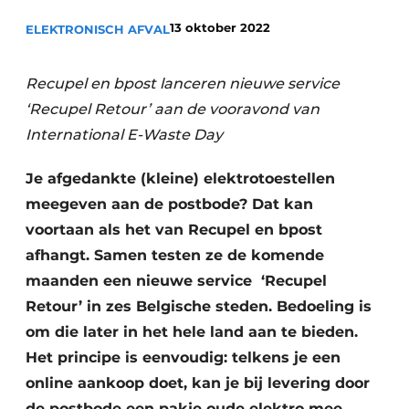
recyclingstroom in België
Safety First
13 oktober 2022
ELEKTRONISCH AFVAL
Vacature aanmelden
Vacatures
Recupel en bpost lanceren nieuwe service
Kranen
Video’s
‘Recupel Retour’ aan de vooravond van
International E-Waste Day
Recyclinginstallaties
Je afgedankte (kleine) elektrotoestellen
Detectieapparatuur
meegeven aan de postbode? Dat kan
Persen
voortaan als het van Recupel en bpost
afhangt. Samen testen ze de komende
Stofbeheersing
maanden een nieuwe service ​ ‘Recupel
Uitrustingsstukken
Retour’ in zes Belgische steden. Bedoeling is
om die later in het hele land aan te bieden.
Shredders
Het principe is eenvoudig: telkens je een
online aankoop doet, kan je bij levering door
Transportbanden
de postbode een pakje oude elektro mee