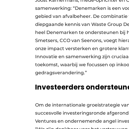
Joost Kamermans, mede-oprichter en CE
samenwerking: “Denemarken is een vooru
gebied van afvalbeheer. De combinatie
diepgaande kennis van Waste Group Den
heel Denemarken te ondersteunen bij hun
Smetsers, CCO van Seenons, voegt hiera
onze impact versterken en grotere klan
Innovatie en samenwerking zijn cruciaal
toekomst, waarbij we focussen op inkoo
gedragsverandering.”
Investeerders ondersteun
Om de internationale groeistrategie va
succesvolle investeringsronde afgerond.
Ventures en ondernemende angel invest