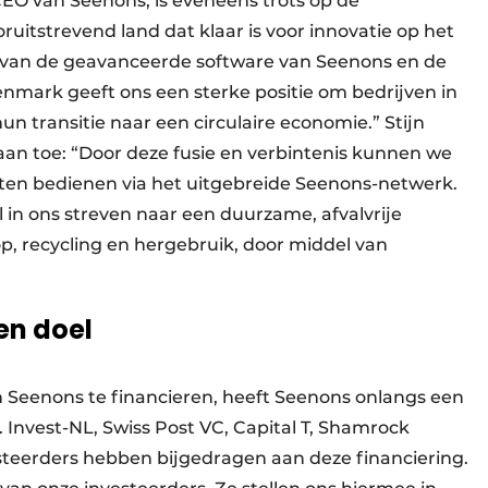
O van Seenons, is eveneens trots op de
itstrevend land dat klaar is voor innovatie op het
 van de geavanceerde software van Seenons en de
mark geeft ons een sterke positie om bedrijven in
 transitie naar een circulaire economie.” Stijn
an toe: “Door deze fusie en verbintenis kunnen we
ten bedienen via het uitgebreide Seenons-netwerk.
 in ons streven naar een duurzame, afvalvrije
p, recycling en hergebruik, door middel van
en doel
n Seenons te financieren, heeft Seenons onlangs een
 Invest-NL, Swiss Post VC, Capital T, Shamrock
eerders hebben bijgedragen aan deze financiering.