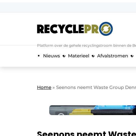
Aanmelden
Algemene voorwaarden
Bedrijven
Aanmelden
Bedankt voor de a
Platform over de gehele recyclingstroom binnen de B
Bedrijven
Nieuws
Materieel
Afvalstromen
Contact
Direct contact
Evenement aanmelden
Home
»
Seenons neemt Waste Group Den
Meest gelezen
Nieuwsbrief
Podcasts
Privacy / Cookie statement
Seenons neemt Waste
RecyclePro | Vakblad over de gehele