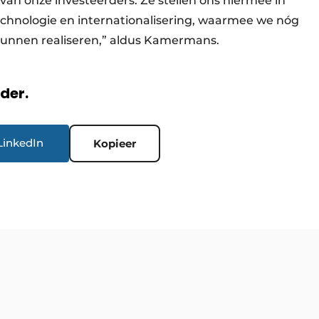
an onze investeerders. Ze stellen ons hiermee in
technologie en internationalisering, waarmee we nóg
kunnen realiseren,” aldus Kamermans.
rder.
LinkedIn
Kopieer