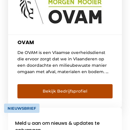
OVAM
De OVAM is een Vlaamse overheidsdienst
die ervoor zorgt dat we in Vlaanderen op
een doordachte en milieubewuste manier
omgaan met afval, materialen en bodem. We
geven richting aan het beleid rond afval,
materialen en bodem en beïnvloeden zo de
uitvoering van de wetgeving. Onze bodem
Bekijk Bedrijfsprofiel
beschermen we door de bodemkwaliteit in
Vlaanderen te controleren, […]
NIEUWSBRIEF
Meld u aan om nieuws & updates te