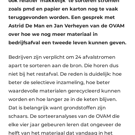
ook relatief ‘makkelijk’ te sorteren stromen
Zeven & Brekers
zoals pmd en papier en karton nog te vaak
teruggevonden worden. Een gesprek met
Astrid De Man en Jan Verheyen van de OVAM
over hoe we nog meer materiaal in
Bedrijfsafval
bedrijfsafval een tweede leven kunnen geven.
Bouw & Sloopafval
Bedrijven zijn verplicht om 24 afvalstromen
Elektronisch Afval
apart te sorteren aan de bron. Die horen dus
niet bij het restafval. De reden is duidelijk: hoe
Glasrecyclage
beter de selectieve inzameling, hoe beter
Houtafval
waardevolle materialen gerecycleerd kunnen
worden en hoe langer ze in de keten blijven.
Kunststofafval
Dat is belangrijk want grondstoffen zijn
schaars. De sorteeranalyses van de OVAM die
Medisch afval
elke vier jaar gebeuren leren dat ongeveer de
Metaalrecyclage
helft van het materiaal dat vandaag in het