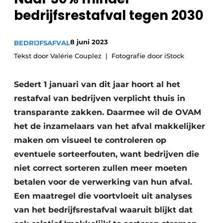
recyclingstroom in België
Safety First
bedrijfsrestafval tegen 2030
Vacature aanmelden
Vacatures
8 juni 2023
BEDRIJFSAFVAL
Kranen
Video’s
Tekst door Valérie Couplez
Fotografie door iStock
Recyclinginstallaties
Sedert 1 januari van dit jaar hoort al het
restafval van bedrijven verplicht thuis in
Detectieapparatuur
transparante zakken. Daarmee wil de OVAM
Persen
het de inzamelaars van het afval makkelijker
maken om visueel te controleren op
Stofbeheersing
eventuele sorteerfouten, want bedrijven die
Uitrustingsstukken
niet correct sorteren zullen meer moeten
betalen voor de verwerking van hun afval.
Shredders
Een maatregel die voortvloeit uit analyses
van het bedrijfsrestafval waaruit blijkt dat
Transportbanden