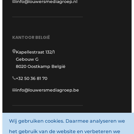
info@louwersmediagroep.nl
KANTOOR BELGIË
Kapellestraat 132/1
Gebouw G
8020 Oostkamp België
+32 50 36 81 70
info@louwersmediagroep.be
www.louwersmediagroep.com
Wij gebruiken cookies. Daarmee analyseren we
het gebruik van de website en verbeteren we
© 1987 - 2026 Louwersmediagroep.