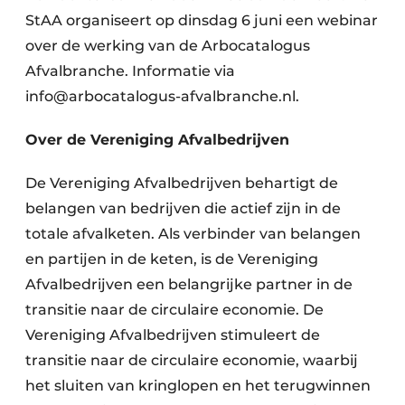
Zeven & Brekers
StAA organiseert op dinsdag 6 juni een webinar
over de werking van de Arbocatalogus
Afvalbranche. Informatie via
info@arbocatalogus-afvalbranche.nl.
Bedrijfsafval
Over de Vereniging Afvalbedrijven
Bouw & Sloopafval
De Vereniging Afvalbedrijven behartigt de
Elektronisch Afval
belangen van bedrijven die actief zijn in de
Glasrecyclage
totale afvalketen. Als verbinder van belangen
en partijen in de keten, is de Vereniging
Houtafval
Afvalbedrijven een belangrijke partner in de
transitie naar de circulaire economie. De
Kunststofafval
Vereniging Afvalbedrijven stimuleert de
Medisch afval
transitie naar de circulaire economie, waarbij
het sluiten van kringlopen en het terugwinnen
Metaalrecyclage