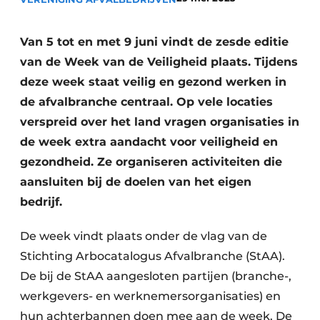
recyclingstroom in België
Safety First
Vacature aanmelden
Van 5 tot en met 9 juni vindt de zesde editie
Vacatures
van de Week van de Veiligheid plaats. Tijdens
Kranen
Video’s
deze week staat veilig en gezond werken in
de afvalbranche centraal. Op vele locaties
Recyclinginstallaties
verspreid over het land vragen organisaties in
de week extra aandacht voor veiligheid en
Detectieapparatuur
gezondheid. Ze organiseren activiteiten die
Persen
aansluiten bij de doelen van het eigen
bedrijf.
Stofbeheersing
De week vindt plaats onder de vlag van de
Uitrustingsstukken
Stichting Arbocatalogus Afvalbranche (StAA).
Shredders
De bij de StAA aangesloten partijen (branche-,
werkgevers- en werknemersorganisaties) en
Transportbanden
hun achterbannen doen mee aan de week. De