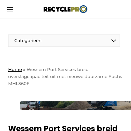
Aanmelden
Algemene voorwaarden
Bedrijven
Aanmelden
Bedankt voor de aanmelding
Categorieën
Bedrijven
Contact
Direct contact
Column VOORUIT
Home
»
Wessem Port Services breid
overslagcapaciteit uit met nieuwe duurzame Fuchs
Evenement aanmelden
De Pen
MHL360F
Meest gelezen
Harde Cijfers
Nieuwsbrief
Podcasts
Recyclagebedrijf in de kijker
Privacy / Cookie statement
Vrouw in de kijker
Wessem Port Services breid
RecyclePro | Vakblad over de gehele