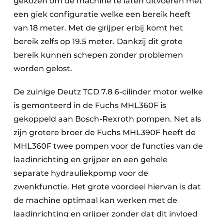
gekozen om de machine te laten uitvoeren met
Zeven & Brekers
een giek configuratie welke een bereik heeft
van 18 meter. Met de grijper erbij komt het
bereik zelfs op 19.5 meter. Dankzij dit grote
bereik kunnen schepen zonder problemen
Bedrijfsafval
worden gelost.
Bouw & Sloopafval
De zuinige Deutz TCD 7.8 6-cilinder motor welke
Elektronisch Afval
is gemonteerd in de Fuchs MHL360F is
gekoppeld aan Bosch-Rexroth pompen. Net als
Glasrecyclage
zijn grotere broer de Fuchs MHL390F heeft de
Houtafval
MHL360F twee pompen voor de functies van de
laadinrichting en grijper en een gehele
Kunststofafval
separate hydrauliekpomp voor de
zwenkfunctie. Het grote voordeel hiervan is dat
Medisch afval
de machine optimaal kan werken met de
Metaalrecyclage
laadinrichting en grijper zonder dat dit invloed