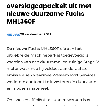
recyclingstroom in België
Safety First
overslagcapaciteit uit met
Vacature aanmelden
nieuwe duurzame Fuchs
Vacatures
MHL360F
Kranen
Video’s
20 september 2021
NIEUWS
Recyclinginstallaties
Detectieapparatuur
De nieuwe Fuchs MHL360F die aan het
uitgebreide machinepark is toegevoegd is
Persen
voorzien van een duurzame- en zuinige Stage-V
motor waarmee hij voldoet aan de laatste
Stofbeheersing
emissie eisen waarmee Wessem Port Services
Uitrustingsstukken
wederom aantoont te investeren in duurzaam-
en modern materieel.
Shredders
Om snel en efficiënt te kunnen werken is er
Transportbanden