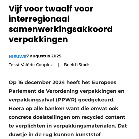
recyclingstroom in België
Safety First
Vijf voor twaalf voor
Vacature aanmelden
interregionaal
Vacatures
samenwerkingsakkoord
Kranen
Video’s
verpakkingen
Recyclinginstallaties
7 augustus 2025
NIEUWS
Detectieapparatuur
Tekst Valérie Couplez | Beeld iStock
Persen
Op 16 december 2024 heeft het Europees
Stofbeheersing
Parlement de Verordening verpakkingen en
verpakkingsafval (PPWR) goedgekeurd.
Uitrustingsstukken
Hoera op alle banken want die omvat ook
concrete doelstellingen om recycled content
Shredders
te verplichten in verpakkingsmaterialen. Dat
Transportbanden
duwtje in de rug kunnen kunststof