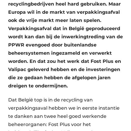
recyclingbedrijven heel hard gebruiken. Maar
Zeven & Brekers
Europa wil in de markt van verpakkingsafval
ook de vrije markt meer laten spelen.
Verpakkingsafval dat in België geproduceerd
Bedrijfsafval
wordt kan dan bij de inwerkingtreding van de
PPWR evengoed door buitenlandse
Bouw & Sloopafval
beheersystemen ingezameld en verwerkt
Elektronisch Afval
worden. En dat zou het werk dat Fost Plus en
Valipac geleverd hebben en de investeringen
Glasrecyclage
die ze gedaan hebben de afgelopen jaren
dreigen te ondermijnen.
Houtafval
Dat België top is in de recycling van
Kunststofafval
verpakkingsaval hebben we in eerste instantie
Medisch afval
te danken aan twee heel goed werkende
beheerorganen: Fost Plus voor het
Metaalrecyclage