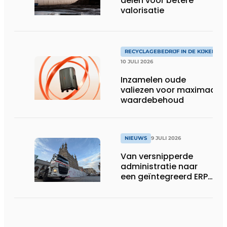
delen voor betere
valorisatie
RECYCLAGEBEDRIJF IN DE KIJKER
10 JULI 2026
Inzamelen oude
valiezen voor maximaal
waardebehoud
NIEUWS
9 JULI 2026
Van versnipperde
administratie naar
een geïntegreerd ERP-
systeem