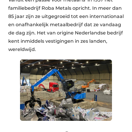
Zeven & Brekers
familiebedrijf Roba Metals opricht. In meer dan
85 jaar zijn ze uitgegroeid tot een internationaal
en onafhankelijk metaalbedrijf dat ze vandaag
de dag zijn. Het van origine Nederlandse bedrijf
Bedrijfsafval
kent inmiddels vestigingen in zes landen,
Bouw & Sloopafval
wereldwijd.
Elektronisch Afval
Glasrecyclage
Houtafval
Kunststofafval
Medisch afval
Metaalrecyclage