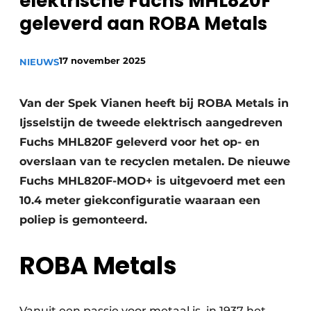
elektrische Fuchs MHL820F
recyclingstroom in België
Safety First
geleverd aan ROBA Metals
Vacature aanmelden
Vacatures
17 november 2025
NIEUWS
Kranen
Video’s
Van der Spek Vianen heeft bij ROBA Metals in
Recyclinginstallaties
Ijsselstijn de tweede elektrisch aangedreven
Detectieapparatuur
Fuchs MHL820F geleverd voor het op- en
overslaan van te recyclen metalen. De nieuwe
Persen
Fuchs MHL820F-MOD+ is uitgevoerd met een
10.4 meter giekconfiguratie waaraan een
Stofbeheersing
poliep is gemonteerd.
Uitrustingsstukken
ROBA Metals
Shredders
Transportbanden
Vanuit een passie voor metaal is in 1937 het