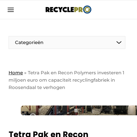
Aanmelden
Algemene voorwaarden
Bedrijven
Aanmelden
Bedankt voor de aanmelding
Categorieën
Bedrijven
Contact
Direct contact
Column VOORUIT
Home
»
Tetra Pak en Recon Polymers investeren 1
miljoen euro om capaciteit recyclingfabriek in
Evenement aanmelden
De Pen
Roosendaal te verhogen
Meest gelezen
Harde Cijfers
Nieuwsbrief
Podcasts
Recyclagebedrijf in de kijker
Privacy / Cookie statement
Vrouw in de kijker
Tetra Pak en Recon
RecyclePro | Vakblad over de gehele