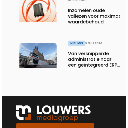
10 JULI 2026
Inzamelen oude
valiezen voor maximaal
waardebehoud
NIEUWS
9 JULI 2026
Van versnipperde
administratie naar
een geïntegreerd ERP-
systeem