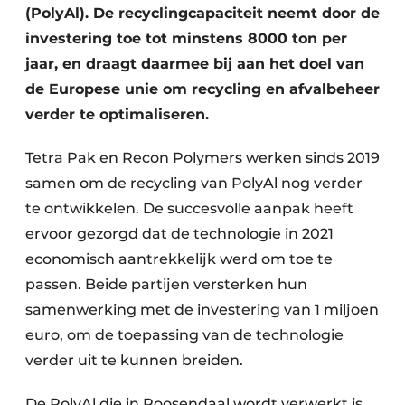
(PolyAl). De recyclingcapaciteit neemt door de
Zeven & Brekers
investering toe tot minstens 8000 ton per
jaar, en draagt daarmee bij aan het doel van
de Europese unie om recycling en afvalbeheer
Bedrijfsafval
verder te optimaliseren.
Bouw & Sloopafval
Tetra Pak en Recon Polymers werken sinds 2019
samen om de recycling van PolyAl nog verder
Elektronisch Afval
te ontwikkelen. De succesvolle aanpak heeft
Glasrecyclage
ervoor gezorgd dat de technologie in 2021
economisch aantrekkelijk werd om toe te
Houtafval
passen. Beide partijen versterken hun
samenwerking met de investering van 1 miljoen
Kunststofafval
euro, om de toepassing van de technologie
Medisch afval
verder uit te kunnen breiden.
Metaalrecyclage
De PolyAl die in Roosendaal wordt verwerkt is