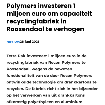
recyclingstroom in België
Safety First
Polymers investeren 1
Vacature aanmelden
miljoen euro om capaciteit
Vacatures
recyclingfabriek in
Kranen
Video’s
Roosendaal te verhogen
Recyclinginstallaties
28 juni 2023
NIEUWS
Detectieapparatuur
Tetra Pak investeert 1 miljoen euro in de
Persen
recyclingfabriek van Recon Polymers te
Stofbeheersing
Roosendaal, wegens de bewezen
functionaliteit van de door Recon Polymers
Uitrustingsstukken
ontwikkelde technologie om drankkartons te
recyclen. De fabriek richt zich in het bijzonder
Shredders
op het verwerken van uit drankkartons
Transportbanden
afkomstig polyethyleen en aluminium