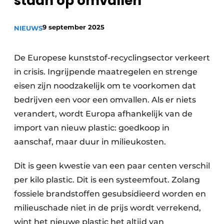
staan op omvallen’
recyclingstroom in België
Safety First
Vacature aanmelden
9 september 2025
NIEUWS
Vacatures
Kranen
Video’s
De Europese kunststof-recyclingsector verkeert
in crisis. Ingrijpende maatregelen en strenge
Recyclinginstallaties
eisen zijn noodzakelijk om te voorkomen dat
bedrijven een voor een omvallen. Als er niets
Detectieapparatuur
verandert, wordt Europa afhankelijk van de
Persen
import van nieuw plastic: goedkoop in
aanschaf, maar duur in milieukosten.
Stofbeheersing
Dit is geen kwestie van een paar centen verschil
Uitrustingsstukken
per kilo plastic. Dit is een systeemfout. Zolang
Shredders
fossiele brandstoffen gesubsidieerd worden en
milieuschade niet in de prijs wordt verrekend,
Transportbanden
wint het nieuwe plastic het altijd van