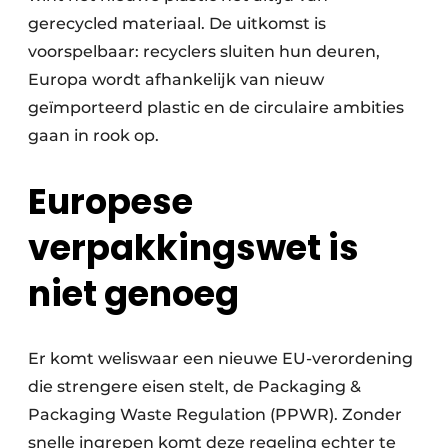
Zeven & Brekers
gerecycled materiaal. De uitkomst is
voorspelbaar: recyclers sluiten hun deuren,
Europa wordt afhankelijk van nieuw
geïmporteerd plastic en de circulaire ambities
Bedrijfsafval
gaan in rook op.
Bouw & Sloopafval
Europese
Elektronisch Afval
verpakkingswet is
Glasrecyclage
niet genoeg
Houtafval
Kunststofafval
Er komt weliswaar een nieuwe EU-verordening
die strengere eisen stelt, de Packaging &
Medisch afval
Packaging Waste Regulation (PPWR). Zonder
Metaalrecyclage
snelle ingrepen komt deze regeling echter te