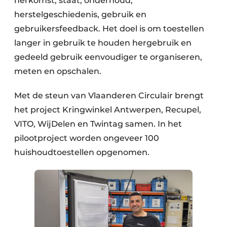
herkomst, staat, onderhoud,
Zeven & Brekers
herstelgeschiedenis, gebruik en
gebruikersfeedback. Het doel is om toestellen
langer in gebruik te houden hergebruik en
gedeeld gebruik eenvoudiger te organiseren,
Bedrijfsafval
meten en opschalen.
Bouw & Sloopafval
Met de steun van Vlaanderen Circulair brengt
Elektronisch Afval
het project Kringwinkel Antwerpen, Recupel,
VITO, WijDelen en Twintag samen. In het
Glasrecyclage
pilootproject worden ongeveer 100
Houtafval
huishoudtoestellen opgenomen.
Kunststofafval
Medisch afval
Metaalrecyclage