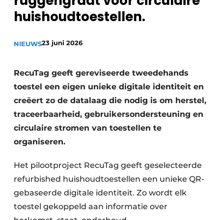
ruggengraat voor circulaire
recyclingstroom in België
Safety First
huishoudtoestellen.
Vacature aanmelden
Vacatures
23 juni 2026
NIEUWS
Kranen
Video’s
RecuTag geeft gereviseerde tweedehands
Recyclinginstallaties
toestel een eigen unieke digitale identiteit en
Detectieapparatuur
creëert zo de datalaag die nodig is om herstel,
traceerbaarheid, gebruikersondersteuning en
Persen
circulaire stromen van toestellen te
organiseren.
Stofbeheersing
Uitrustingsstukken
Het pilootproject RecuTag geeft geselecteerde
refurbished huishoudtoestellen een unieke QR-
Shredders
gebaseerde digitale identiteit. Zo wordt elk
toestel gekoppeld aan informatie over
Transportbanden