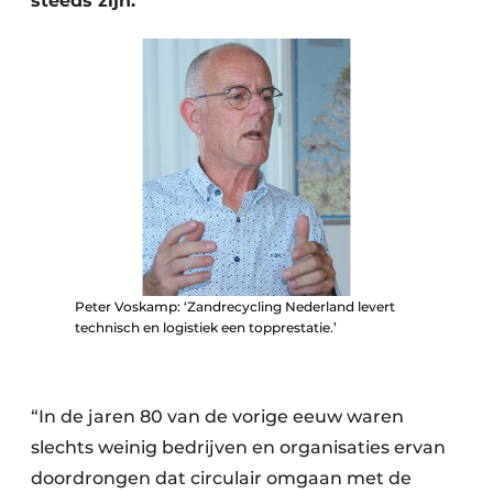
steeds zijn.
Zeven & Brekers
Bedrijfsafval
Bouw & Sloopafval
Elektronisch Afval
Glasrecyclage
Peter Voskamp: ‘Zandrecycling Nederland levert
Houtafval
technisch en logistiek een topprestatie.’
Kunststofafval
“In de jaren 80 van de vorige eeuw waren
Medisch afval
slechts weinig bedrijven en organisaties ervan
Metaalrecyclage
doordrongen dat circulair omgaan met de