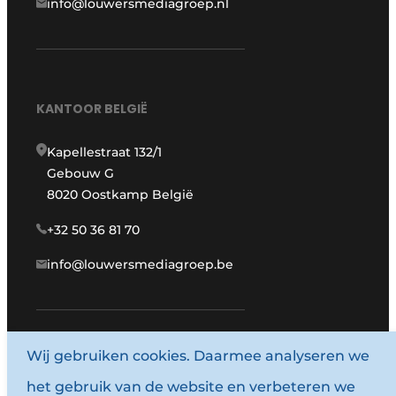
info@louwersmediagroep.nl
KANTOOR BELGIË
Kapellestraat 132/1
Gebouw G
8020 Oostkamp België
+32 50 36 81 70
info@louwersmediagroep.be
Wij gebruiken cookies. Daarmee analyseren we
www.louwersmediagroep.com
het gebruik van de website en verbeteren we
© 1987 - 2026 Louwersmediagroep.