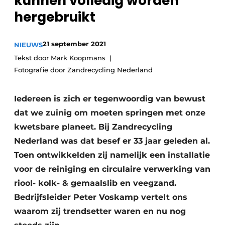
kunnen volledig worden
recyclingstroom in België
Safety First
hergebruikt
Vacature aanmelden
Vacatures
21 september 2021
NIEUWS
Kranen
Video’s
Tekst door Mark Koopmans
Fotografie door Zandrecycling Nederland
Recyclinginstallaties
Iedereen is zich er tegenwoordig van bewust
Detectieapparatuur
dat we zuinig om moeten springen met onze
Persen
kwetsbare planeet. Bij Zandrecycling
Nederland was dat besef er 33 jaar geleden al.
Stofbeheersing
Toen ontwikkelden zij namelijk een installatie
Uitrustingsstukken
voor de reiniging en circulaire verwerking van
riool- kolk- & gemaalslib en veegzand.
Shredders
Bedrijfsleider Peter Voskamp vertelt ons
waarom zij trendsetter waren en nu nog
Transportbanden