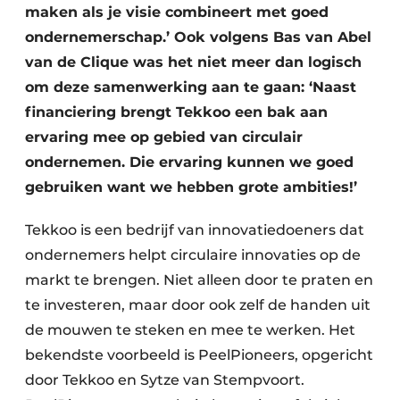
maken als je visie combineert met goed
Zeven & Brekers
ondernemerschap.’ Ook volgens Bas van Abel
van de Clique was het niet meer dan logisch
om deze samenwerking aan te gaan: ‘Naast
Bedrijfsafval
financiering brengt Tekkoo een bak aan
ervaring mee op gebied van circulair
Bouw & Sloopafval
ondernemen. Die ervaring kunnen we goed
Elektronisch Afval
gebruiken want we hebben grote ambities!’
Glasrecyclage
Tekkoo is een bedrijf van innovatiedoeners dat
ondernemers helpt circulaire innovaties op de
Houtafval
markt te brengen. Niet alleen door te praten en
te investeren, maar door ook zelf de handen uit
Kunststofafval
de mouwen te steken en mee te werken. Het
Medisch afval
bekendste voorbeeld is PeelPioneers, opgericht
door Tekkoo en Sytze van Stempvoort.
Metaalrecyclage