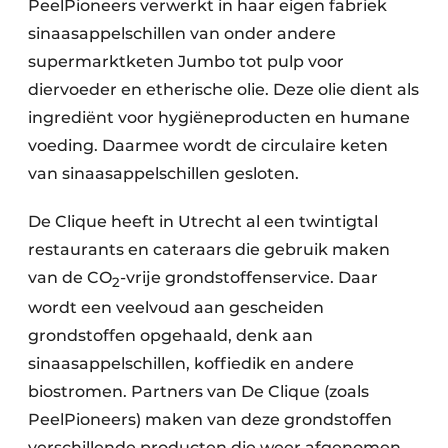
PeelPioneers verwerkt in haar eigen fabriek
Papierafval
sinaasappelschillen van onder andere
supermarktketen Jumbo tot pulp voor
Textielrecyclage
diervoeder en etherische olie. Deze olie dient als
ingrediënt voor hygiëneproducten en humane
voeding. Daarmee wordt de circulaire keten
van sinaasappelschillen gesloten.
De Clique heeft in Utrecht al een twintigtal
restaurants en cateraars die gebruik maken
van de CO
-vrije grondstoffenservice. Daar
2
wordt een veelvoud aan gescheiden
grondstoffen opgehaald, denk aan
sinaasappelschillen, koffiedik en andere
biostromen. Partners van De Clique (zoals
PeelPioneers) maken van deze grondstoffen
verschillende producten die weer afgenomen