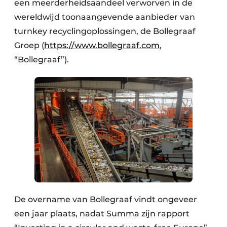
een meerderheidsaandeel verworven in de
Zeven & Brekers
wereldwijd toonaangevende aanbieder van
turnkey recyclingoplossingen, de Bollegraaf
Groep (
https://www.bollegraaf.com
,
“Bollegraaf”).
Bedrijfsafval
Bouw & Sloopafval
Elektronisch Afval
Glasrecyclage
Houtafval
Kunststofafval
Medisch afval
De overname van Bollegraaf vindt ongeveer
een jaar plaats, nadat Summa zijn rapport
Metaalrecyclage