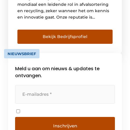
mondiaal een leidende rol in afvalsortering
en recycling, zeker wanneer het om kennis
en innovatie gaat. Onze reputatie is
gebaseerd op de unieke kwaliteit van onze
machines; de prestaties bij het afval
scheiden, de robuustheid en het gemak van
Bekijk Bedrijfsprofiel
onderhoud zijn uitstekend. Een premium
kwaliteit in combinatie met de expertise van
NIEUWSBRIEF
[…]
Meld u aan om nieuws & updates te
ontvangen.