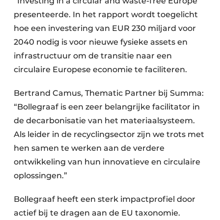
“Investing in a circular and waste-free Europe”
Papierafval
presenteerde. In het rapport wordt toegelicht
hoe een investering van EUR 230 miljard voor
Textielrecyclage
2040 nodig is voor nieuwe fysieke assets en
infrastructuur om de transitie naar een
circulaire Europese economie te faciliteren.
Bertrand Camus, Thematic Partner bij Summa:
“Bollegraaf is een zeer belangrijke facilitator in
de decarbonisatie van het materiaalsysteem.
Als leider in de recyclingsector zijn we trots met
hen samen te werken aan de verdere
ontwikkeling van hun innovatieve en circulaire
oplossingen.”
Bollegraaf heeft een sterk impactprofiel door
actief bij te dragen aan de EU taxonomie.