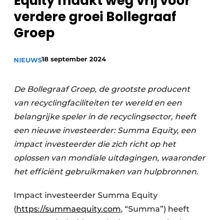
Equity maakt weg vrij voor
recyclingstroom in België
Safety First
verdere groei Bollegraaf
Vacature aanmelden
Groep
Vacatures
Kranen
Video’s
18 september 2024
NIEUWS
Recyclinginstallaties
De Bollegraaf Groep, de grootste producent
Detectieapparatuur
van recyclingfaciliteiten ter wereld en een
belangrijke speler in de recyclingsector, heeft
Persen
een nieuwe investeerder: Summa Equity, een
Stofbeheersing
impact investeerder die zich richt op het
oplossen van mondiale uitdagingen, waaronder
Uitrustingsstukken
het efficiënt gebruikmaken van hulpbronnen.
Shredders
Impact investeerder Summa Equity
Transportbanden
(
https://summaequity.com
, “Summa”) heeft