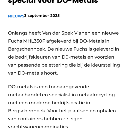
special voor DO-Metals
recyclingstroom in België
Safety First
Vacature aanmelden
3 september 2025
NIEUWS
Vacatures
Kranen
Video’s
Onlangs heeft Van der Spek Vianen een nieuwe
Fuchs MHL350F afgeleverd bij DO-Metals in
Recyclinginstallaties
Bergschenhoek. De nieuwe Fuchs is geleverd in
de bedrijfskleuren van D0-metals en voorzien
Detectieapparatuur
van passende belettering die bij de kleurstelling
Persen
van DO-metals hoort.
Stofbeheersing
DO-metals is een toonaangevende
metaalhandel en specialist in metaalrecycling
Uitrustingsstukken
met een moderne bedrijfslocatie in
Shredders
Bergschenhoek. Voor het plaatsen en ophalen
van containers hebben ze eigen
Transportbanden
vrachtwagencombinaties.