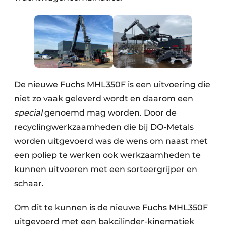
Zeven & Brekers
Bedrijfsafval
Bouw & Sloopafval
De nieuwe Fuchs MHL350F is een uitvoering die
niet zo vaak geleverd wordt en daarom een
Elektronisch Afval
special
genoemd mag worden. Door de
recyclingwerkzaamheden die bij DO-Metals
Glasrecyclage
worden uitgevoerd was de wens om naast met
Houtafval
een poliep te werken ook werkzaamheden te
kunnen uitvoeren met een sorteergrijper en
Kunststofafval
schaar.
Medisch afval
Om dit te kunnen is de nieuwe Fuchs MHL350F
Metaalrecyclage
uitgevoerd met een bakcilinder-kinematiek