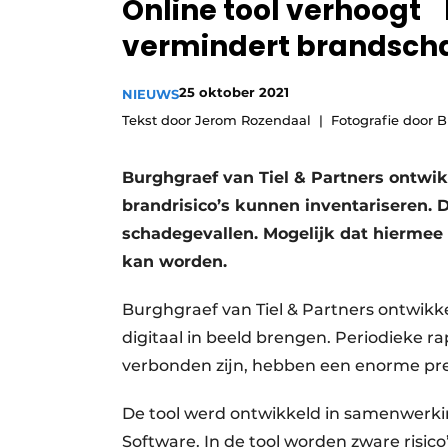
Online tool verhoog
Vacature aanmelden
vermindert brandsch
Vacatures
Video’s
25 oktober 2021
NIEUWS
Tekst door Jerom Rozendaal
Fotografie door B
Burghgraef van Tiel & Partners ontwik
brandrisico’s kunnen inventariseren. 
schadegevallen. Mogelijk dat hiermee
kan worden.
Burghgraef van Tiel & Partners ontwikk
digitaal in beeld brengen. Periodieke rap
verbonden zijn, hebben een enorme pr
De tool werd ontwikkeld in samenwerki
Software. In de tool worden zware risico’