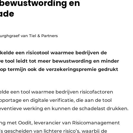
t bewustwording en
ade
urghgraef van Tiel & Partners
kelde een risicotool waarmee bedrijven de
De tool leidt tot meer bewustwording en minder
 op termijn ook de verzekeringspremie gedrukt
elde een tool waarmee bedrijven risicofactoren
portage en digitale verificatie, die aan de tool
eventieve werking en kunnen de schadelast drukken.
ng met Oodit, leverancier van Risicomanagement
s gescheiden van lichtere risico’s, waarbij de