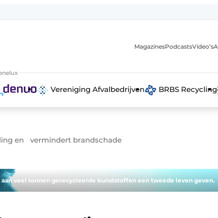
Magazines
Podcasts
Video’s
A
anmelding
enelux
Vereniging Afvalbedrijven
BRBS Recycling
ding en vermindert brandschade
 aan veel tonnen gerecycleerde kunststoffen een tweede leven geven.
 recyclingstroom in België