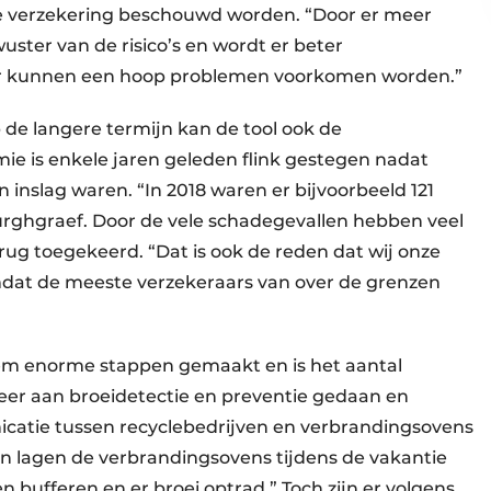
ne verzekering beschouwd worden. “Door er meer
wuster van de risico’s en wordt er beter
r kunnen een hoop problemen voorkomen worden.”
de langere termijn kan de tool ook de
e is enkele jaren geleden flink gestegen nadat
 inslag waren. “In 2018 waren er bijvoorbeeld 121
Burghgraef. Door de vele schadegevallen hebben veel
rug toegekeerd. “Dat is ook de reden dat wij onze
 omdat de meeste verzekeraars van over de grenzen
em enorme stappen gemaakt en is het aantal
eer aan broeidetectie en preventie gedaan en
icatie tussen recyclebedrijven en verbrandingsovens
den lagen de verbrandingsovens tijdens de vakantie
n bufferen en er broei optrad.” Toch zijn er volgens