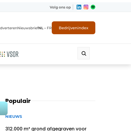
Volg ons op
•
Bedrijvenindex
dverteren
Nieuwsbrief
NL
FR
Populair
NIEUWS
312.000 m³ grond afgegraven voor