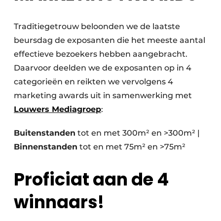
Papierafval
Traditiegetrouw beloonden we de laatste
Textielrecyclage
beursdag de exposanten die het meeste aantal
effectieve bezoekers hebben aangebracht.
Daarvoor deelden we de exposanten op in 4
categorieën en reikten we vervolgens 4
marketing awards uit in samenwerking met
Louwers Mediagroep
:
Buitenstanden
tot en met 300m² en >300m² |
Binnenstanden
tot en met 75m² en >75m²
Proficiat aan de 4
winnaars!