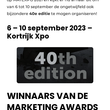
Zeven & Brekers
van 6 tot 10 september de ongetwijfeld ook
bijzondere
40e editie
te mogen organiseren!
6 – 10 september 2023 –
Bedrijfsafval
Kortrijk Xpo
Bouw & Sloopafval
Elektronisch Afval
Glasrecyclage
Houtafval
Kunststofafval
WINNAARS VAN DE
Medisch afval
MARKETING AWARDS
Metaalrecyclage