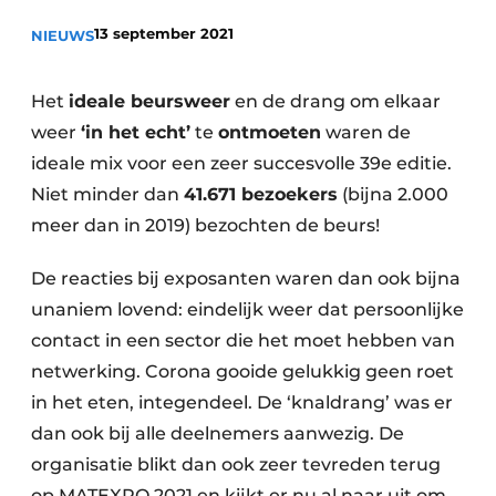
recyclingstroom in België
Safety First
13 september 2021
NIEUWS
Vacature aanmelden
Vacatures
Het
ideale beursweer
en de drang om elkaar
Kranen
Video’s
weer
‘in het echt’
te
ontmoeten
waren de
ideale mix voor een zeer succesvolle 39e editie.
Recyclinginstallaties
Niet minder dan
41.671 bezoekers
(bijna 2.000
Detectieapparatuur
meer dan in 2019) bezochten de beurs!
Persen
De reacties bij exposanten waren dan ook bijna
unaniem lovend: eindelijk weer dat persoonlijke
Stofbeheersing
contact in een sector die het moet hebben van
Uitrustingsstukken
netwerking. Corona gooide gelukkig geen roet
in het eten, integendeel. De ‘knaldrang’ was er
Shredders
dan ook bij alle deelnemers aanwezig. De
organisatie blikt dan ook zeer tevreden terug
Transportbanden
op MATEXPO 2021 en kijkt er nu al naar uit om