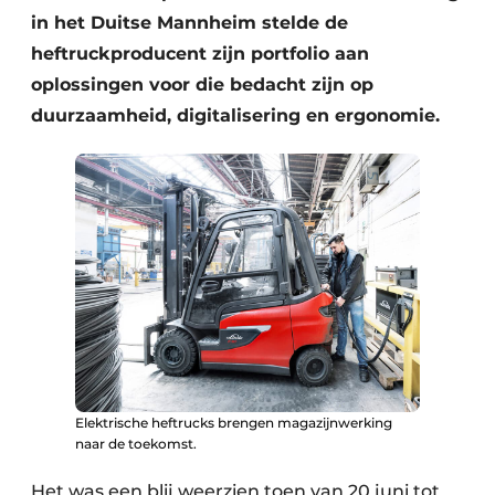
in het Duitse Mannheim stelde de
Zeven & Brekers
heftruckproducent zijn portfolio aan
oplossingen voor die bedacht zijn op
duurzaamheid, digitalisering en ergonomie.
Bedrijfsafval
Bouw & Sloopafval
Elektronisch Afval
Glasrecyclage
Houtafval
Kunststofafval
Elektrische heftrucks brengen magazijnwerking
Medisch afval
naar de toekomst.
Metaalrecyclage
Het was een blij weerzien toen van 20 juni tot