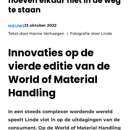
hoeven elkaar niet in de weg
recyclingstroom in België
Safety First
te staan
Vacature aanmelden
Vacatures
13 oktober 2022
NIEUWS
Kranen
Video’s
Tekst door Hanne Verhaegen
Fotografie door Linde
Recyclinginstallaties
Innovaties op de
Detectieapparatuur
vierde editie van de
Persen
World of Material
Stofbeheersing
Handling
Uitrustingsstukken
Shredders
In een steeds complexer wordende wereld
speelt Linde vlot in op de uitdagingen van de
Transportbanden
consument. Op de World of Material Handling