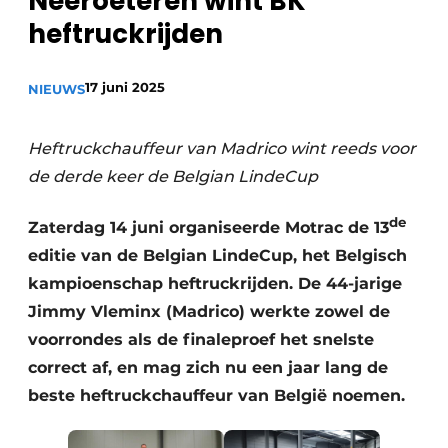
Neeroeteren wint BK
recyclingstroom in België
Safety First
heftruckrijden
Vacature aanmelden
Vacatures
17 juni 2025
NIEUWS
Kranen
Video’s
Heftruckchauffeur van Madrico wint reeds voor
Recyclinginstallaties
de derde keer de Belgian LindeCup
Detectieapparatuur
de
Zaterdag 14 juni organiseerde Motrac de 13
Persen
editie van de Belgian LindeCup, het Belgisch
kampioenschap heftruckrijden. De 44-jarige
Stofbeheersing
Jimmy Vleminx (Madrico) werkte zowel de
Uitrustingsstukken
voorrondes als de finaleproef het snelste
correct af, en mag zich nu een jaar lang de
Shredders
beste heftruckchauffeur van België noemen.
Transportbanden