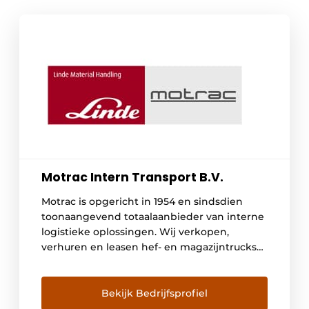
Motrac Intern Transport B.V.
Motrac is opgericht in 1954 en sindsdien
toonaangevend totaalaanbieder van interne
logistieke oplossingen. Wij verkopen,
verhuren en leasen hef- en magazijntrucks
van het innovatieve merk Linde. We
adviseren en verzorgen we de engineering
voor geautomatiseerde warehouses en een
Bekijk Bedrijfsprofiel
24/7 onderhoudsservice. Hiermee bieden we