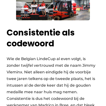
Zeven & Brekers
Bedrijfsafval
Consistentie als
Bouw & Sloopafval
codewoord
Elektronisch Afval
Wie de Belgian LindeCup al even volgt, is
Glasrecyclage
zonder twijfel vertrouwd met de naam Jimmy
Houtafval
Vleminx. Niet alleen eindigde hij de voorbije
twee jaren telkens op de tweede plaats, het is
Kunststofafval
intussen al de derde keer dat hij de gouden
Medisch afval
medaille mee naar huis mag nemen.
Consistentie is dus het codewoord bij de
Metaalrecyclage
werknemer van Madrico in Bree, en dat bleek