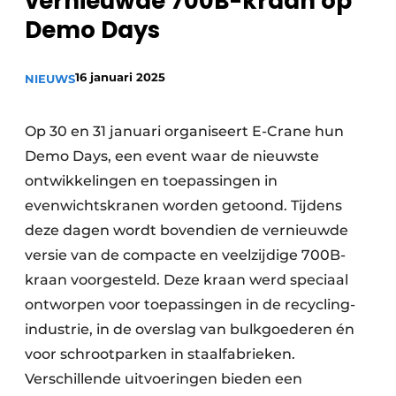
vernieuwde 700B-kraan op
recyclingstroom in België
Safety First
Demo Days
Vacature aanmelden
Vacatures
16 januari 2025
NIEUWS
Kranen
Video’s
Op 30 en 31 januari organiseert E-Crane hun
Recyclinginstallaties
Demo Days, een event waar de nieuwste
Detectieapparatuur
ontwikkelingen en toepassingen in
evenwichtskranen worden getoond. Tijdens
Persen
deze dagen wordt bovendien de vernieuwde
versie van de compacte en veelzijdige 700B-
Stofbeheersing
kraan voorgesteld. Deze kraan werd speciaal
Uitrustingsstukken
ontworpen voor toepassingen in de recycling-
industrie, in de overslag van bulkgoederen én
Shredders
voor schrootparken in staalfabrieken.
Transportbanden
Verschillende uitvoeringen bieden een