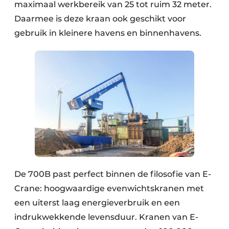
maximaal werkbereik van 25 tot ruim 32 meter.
Zeven & Brekers
Daarmee is deze kraan ook geschikt voor
gebruik in kleinere havens en binnenhavens.
Bedrijfsafval
Bouw & Sloopafval
Elektronisch Afval
Glasrecyclage
Houtafval
De 700B past perfect binnen de filosofie van E-
Kunststofafval
Crane: hoogwaardige evenwichtskranen met
Medisch afval
een uiterst laag energieverbruik en een
indrukwekkende levensduur. Kranen van E-
Metaalrecyclage