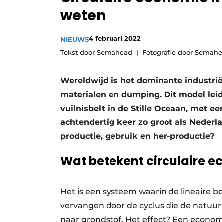
weten
Vacature aanmelden
Vacatures
4 februari 2022
NIEUWS
Video’s
Tekst door Semahead
Fotografie door Semah
Wereldwijd is het dominante industrië
materialen en dumping. Dit model leid
vuilnisbelt in de Stille Oceaan, met ee
achtendertig keer zo groot als Nederl
productie, gebruik en her-productie?
Wat betekent circulaire 
Het is een systeem waarin de lineaire 
vervangen door de cyclus die de natuur 
naar grondstof. Het effect? Een econom