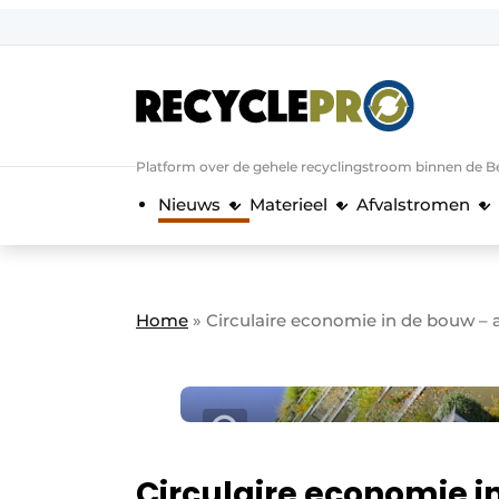
Aanmelden
Algemene voorwaarden
Bedrijven
Aanmelden
Bedankt voor de a
Platform over de gehele recyclingstroom binnen de B
Bedrijven
Nieuws
Materieel
Afvalstromen
Contact
Direct contact
Evenement aanmelden
Home
»
Circulaire economie in de bouw – 
Meest gelezen
Nieuwsbrief
Podcasts
Privacy / Cookie statement
Circulaire economie i
RecyclePro | Vakblad over de gehele