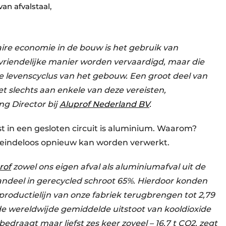
an afvalstaal,
laire economie in de bouw is het gebruik van
uvriendelijke manier worden vervaardigd, maar die
e levenscyclus van het gebouw. Een groot deel van
 slechts aan enkele van deze vereisten,
ng Director bij
Aluprof Nederland BV
.
t in een gesloten circuit is aluminium. Waarom?
n eindeloos opnieuw kan worden verwerkt.
rof
zowel ons eigen afval als aluminiumafval uit de
ndeel in gerecycled schroot 65%. Hierdoor konden
roductielijn van onze fabriek terugbrengen tot 2,79
 de wereldwijde gemiddelde uitstoot van kooldioxide
edraagt maar liefst zes keer zoveel – 16,7 t CO2, zegt