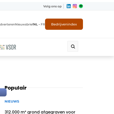
Volg ons op
•
Bedrijvenindex
dverteren
Nieuwsbrief
NL
FR
Populair
NIEUWS
312.000 m³ grond afgegraven voor