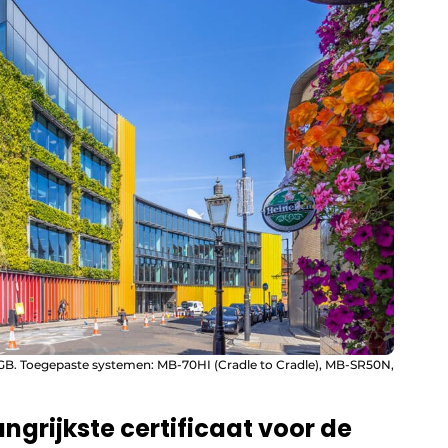
GB. Toegepaste systemen: MB-70HI (Cradle to Cradle), MB-SR50N,
angrijkste certificaat voor de