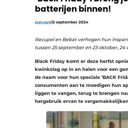
batterijen binnen!
Vacature aanmelden
Vacatures
12 september 2024
NIEUWS
Video’s
Recupel en Bebat verhogen hun inspan
tussen 25 september en 23 oktober, 24 ve
Black Friday komt er deze herfst opn
kwinkslag op in en halen voor een gem
de naam voor hun speciale ‘BACK Frida
consumenten aan te moedigen hun appa
liggen te vangen, terug te brengen na
hergebruik ervan te vergemakkelijken