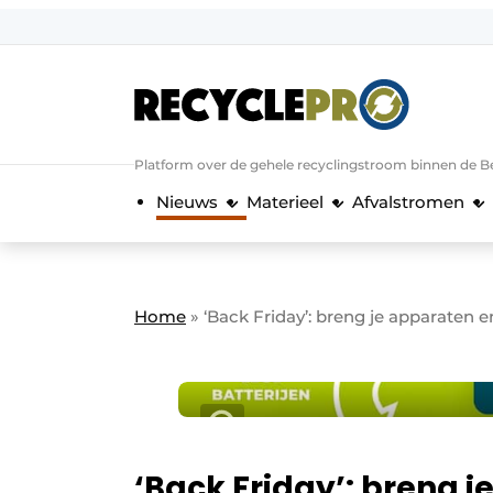
Aanmelden
Algemene voorwaarden
Bedrijven
Aanmelden
Bedankt voor de a
Platform over de gehele recyclingstroom binnen de B
Bedrijven
Nieuws
Materieel
Afvalstromen
Contact
Direct contact
Evenement aanmelden
Home
»
‘Back Friday’: breng je apparaten e
Meest gelezen
Nieuwsbrief
Podcasts
Privacy / Cookie statement
‘Back Friday’: breng 
RecyclePro | Vakblad over de gehele