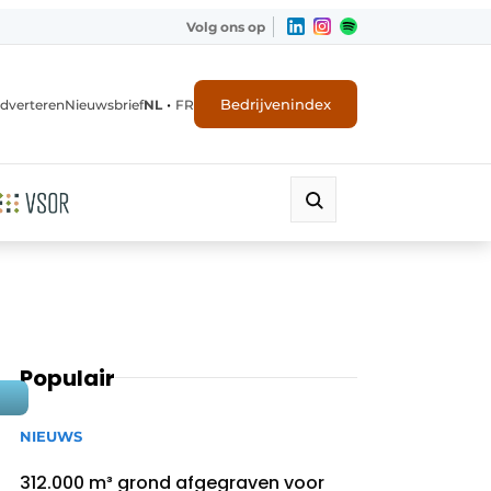
Volg ons op
•
Bedrijvenindex
dverteren
Nieuwsbrief
NL
FR
Populair
NIEUWS
312.000 m³ grond afgegraven voor