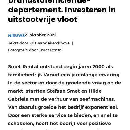
brandstofefficiëntie-
recyclingstroom in België
Safety First
departement. Investeren in
Vacature aanmelden
uitstootvrije vloot
Vacatures
Kranen
Video’s
21 oktober 2022
NIEUWS
Tekst door Kris Vandekerckhove
Recyclinginstallaties
Fotografie door Smet Rental
Detectieapparatuur
Smet Rental ontstond begin jaren 2000 als
Persen
familiebedrijf. Vanuit een jarenlange ervaring
in de sector en door de groeiende vraag op de
Stofbeheersing
markt, startten Stefaan Smet en Hilde
Uitrustingsstukken
Gabriels met de verhuur van zeefmachines.
Van daaruit groeide het bedrijf exponentieel.
Shredders
Door een sterke service te bieden, en snel te
Transportbanden
schakelen, heeft het bedrijf veel positieve