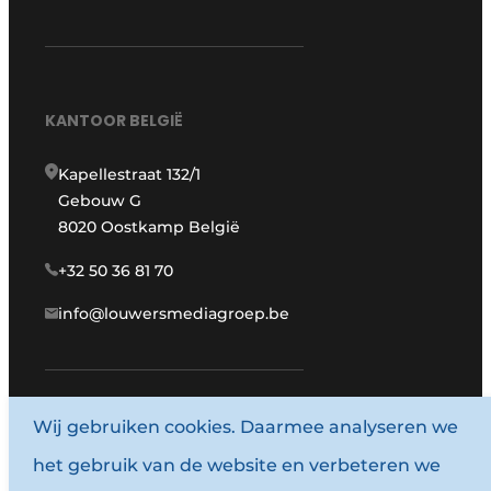
KANTOOR BELGIË
Kapellestraat 132/1
Gebouw G
8020 Oostkamp België
+32 50 36 81 70
info@louwersmediagroep.be
Wij gebruiken cookies. Daarmee analyseren we
www.louwersmediagroep.com
het gebruik van de website en verbeteren we
© 1987 - 2026 Louwersmediagroep.