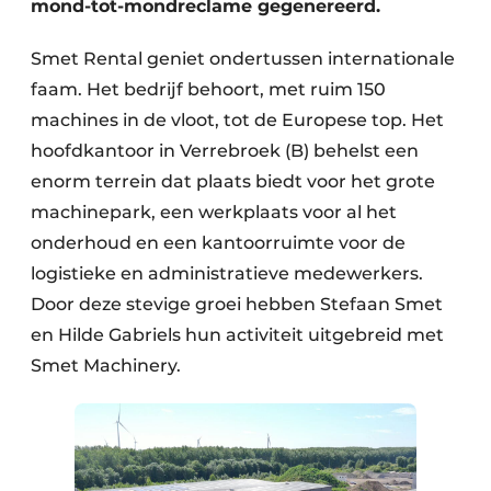
mond-tot-mondreclame gegenereerd.
Zeven & Brekers
Smet Rental geniet ondertussen internationale
faam. Het bedrijf behoort, met ruim 150
machines in de vloot, tot de Europese top. Het
Bedrijfsafval
hoofdkantoor in Verrebroek (B) behelst een
Bouw & Sloopafval
enorm terrein dat plaats biedt voor het grote
machinepark, een werkplaats voor al het
Elektronisch Afval
onderhoud en een kantoorruimte voor de
logistieke en administratieve medewerkers.
Glasrecyclage
Door deze stevige groei hebben Stefaan Smet
Houtafval
en Hilde Gabriels hun activiteit uitgebreid met
Smet Machinery.
Kunststofafval
Medisch afval
Metaalrecyclage