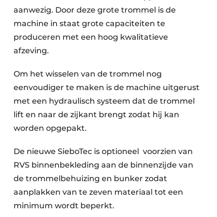
aanwezig. Door deze grote trommel is de
Zeven & Brekers
machine in staat grote capaciteiten te
produceren met een hoog kwalitatieve
afzeving.
Bedrijfsafval
Om het wisselen van de trommel nog
Bouw & Sloopafval
eenvoudiger te maken is de machine uitgerust
Elektronisch Afval
met een hydraulisch systeem dat de trommel
lift en naar de zijkant brengt zodat hij kan
Glasrecyclage
worden opgepakt.
Houtafval
De nieuwe SieboTec is optioneel voorzien van
RVS binnenbekleding aan de binnenzijde van
Kunststofafval
de trommelbehuizing en bunker zodat
Medisch afval
aanplakken van te zeven materiaal tot een
minimum wordt beperkt.
Metaalrecyclage