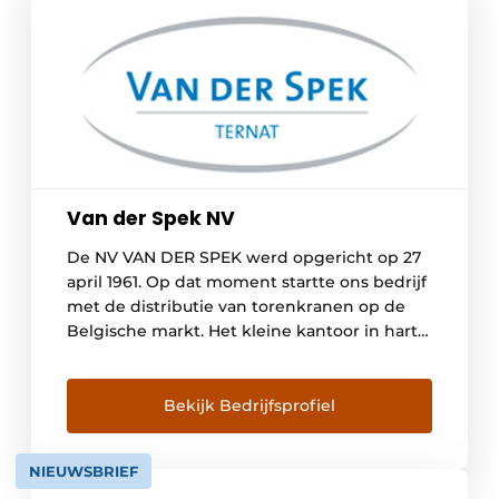
Van der Spek NV
De NV VAN DER SPEK werd opgericht op 27
april 1961. Op dat moment startte ons bedrijf
met de distributie van torenkranen op de
Belgische markt. Het kleine kantoor in hartje
Brussel werd snel vervangen door een
geschikte locatie in Overijse waar ook een
atelier en stockageruimte te onzer
Bekijk Bedrijfsprofiel
beschikking waren. Op 28 september 1976
[…]
NIEUWSBRIEF