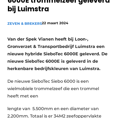
6000E trommelzeef geleverd
recyclingstroom in België
Safety First
bij Luimstra
Vacature aanmelden
Vacatures
22 maart 2024
ZEVEN & BREKERS
Kranen
Video’s
Van der Spek Vianen heeft bij Loon-,
Recyclinginstallaties
Gronverzet & Transportbedrijf Luimstra een
Detectieapparatuur
nieuwe hybride SieboTec 6000E geleverd. De
nieuwe SieboTec 6000E is geleverd in de
Persen
herkenbare bedrijfskleuren van Luimstra.
Stofbeheersing
De nieuwe SieboTec Siebo 6000 is een
Uitrustingsstukken
wielmobiele trommelzeef die een trommel
heeft met een
Shredders
lengte van 5.500mm en een diameter van
Transportbanden
2.200mm. Totaal is er 34M2 zeefoppervlakte