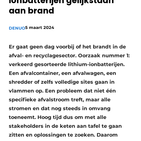
ionbatterijen gelijkstaan
recyclingstroom in België
Safety First
aan brand
Vacature aanmelden
Vacatures
5 maart 2024
DENUO
Kranen
Video’s
Er gaat geen dag voorbij of het brandt in de
Recyclinginstallaties
afval- en recyclagesector. Oorzaak nummer 1:
Detectieapparatuur
verkeerd gesorteerde lithium-ionbatterijen.
Een afvalcontainer, een afvalwagen, een
Persen
shredder of zelfs volledige sites gaan in
vlammen op. Een probleem dat niet één
Stofbeheersing
specifieke afvalstroom treft, maar alle
Uitrustingsstukken
stromen en dat nog steeds in omvang
toeneemt. Hoog tijd dus om met alle
Shredders
stakeholders in de keten aan tafel te gaan
Transportbanden
zitten en oplossingen te zoeken. Daarom