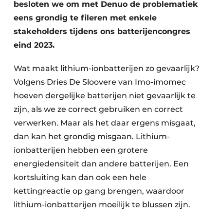
besloten we om met Denuo de problematiek
Zeven & Brekers
eens grondig te fileren met enkele
stakeholders tijdens ons batterijencongres
eind 2023.
Bedrijfsafval
Wat maakt lithium-ionbatterijen zo gevaarlijk?
Bouw & Sloopafval
Volgens Dries De Sloovere van Imo-imomec
hoeven dergelijke batterijen niet gevaarlijk te
Elektronisch Afval
zijn, als we ze correct gebruiken en correct
verwerken. Maar als het daar ergens misgaat,
Glasrecyclage
dan kan het grondig misgaan. Lithium-
Houtafval
ionbatterijen hebben een grotere
energiedensiteit dan andere batterijen. Een
Kunststofafval
kortsluiting kan dan ook een hele
Medisch afval
kettingreactie op gang brengen, waardoor
lithium-ionbatterijen moeilijk te blussen zijn.
Metaalrecyclage