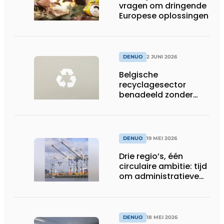
vragen om dringende
Europese oplossingen
DENUO
2 JUNI 2026
Belgische
recyclagesector
benadeeld zonder
gelijk speelveld in
toepassing nieuwe
EU-regels voor
plasticafvalexport
DENUO
19 MEI 2026
Drie regio’s, één
circulaire ambitie: tijd
om administratieve
drempels te slopen
DENUO
18 MEI 2026