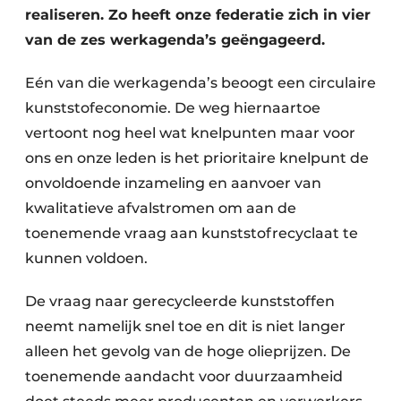
realiseren. Zo heeft onze federatie zich in vier
Zeven & Brekers
van de zes ­werkagenda’s geëngageerd.
Eén van die werkagenda’s beoogt een circulaire
Bedrijfsafval
kunststofeconomie. De weg hiernaartoe
vertoont nog heel wat knelpunten maar voor
Bouw & Sloopafval
ons en onze leden is het prioritaire knelpunt de
onvoldoende inzameling en aan­voer van
Elektronisch Afval
kwalitatieve afval­stromen om aan de
Glasrecyclage
toenemende vraag aan kunststof­recyclaat te
kunnen voldoen.
Houtafval
De vraag naar gerecycleerde kunststoffen
Kunststofafval
neemt namelijk snel toe en dit is niet langer
Medisch afval
alleen het gevolg van de hoge olieprijzen. De
toenemende aan­dacht voor duurzaamheid
Metaalrecyclage