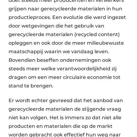
doet steeds meer producenten en verwerkers
grijpen naar gerecy­cleerde materialen in hun
Papierafval
productieproces. Een evo­lutie die werd ingezet
Textielrecyclage
door wetgevingen die het gebruik van
gerecycleerde materialen (recycled content)
opleggen en ook door de meer milieu­bewuste
maatschappij waarin we vandaag leven.
Bovendien beseffen ondernemingen ook
steeds meer welke verantwoordelijkheid zij
dragen om een meer circulaire economie tot
stand te brengen.
Er wordt echter gevreesd dat het aanbod van
gerecycleerde materialen de stijgende vraag
niet kan volgen. Het is immers zo dat niet alle
producten en materialen die op de markt
worden gebracht ook effectief hun weg naar