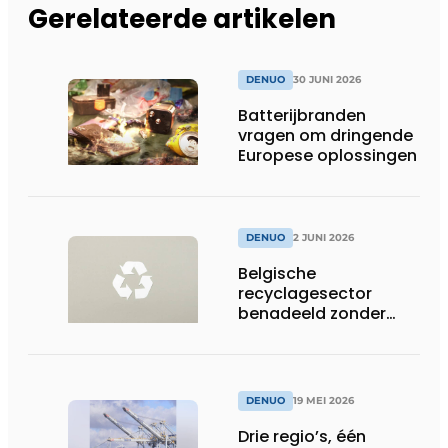
Gerelateerde artikelen
DENUO
30 JUNI 2026
Batterijbranden
vragen om dringende
Europese oplossingen
DENUO
2 JUNI 2026
Belgische
recyclagesector
benadeeld zonder
gelijk speelveld in
toepassing nieuwe
EU-regels voor
plasticafvalexport
DENUO
19 MEI 2026
Drie regio’s, één