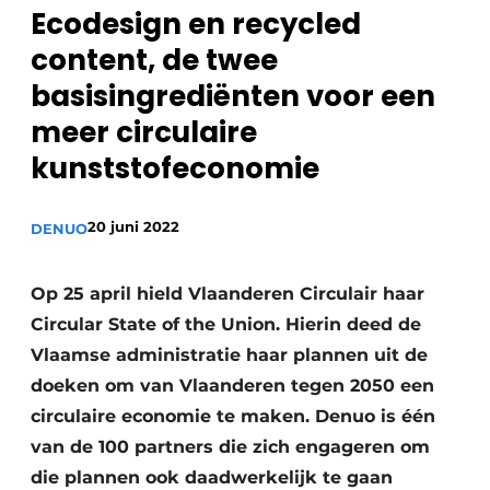
recyclingstroom in België
Ecodesign en recycled
Safety First
Vacature aanmelden
content, de twee
Vacatures
basisingrediënten voor een
Kranen
meer circulaire
Video’s
kunststofeconomie
Recyclinginstallaties
Detectieapparatuur
20 juni 2022
DENUO
Persen
Op 25 april hield Vlaanderen Circulair haar
Stofbeheersing
Circular State of the Union. Hierin deed de
Vlaamse administratie haar ­plannen uit de
Uitrustingsstukken
doeken om van Vlaanderen tegen 2050 een
Shredders
circulaire economie te maken. Denuo is één
van de 100 partners die zich engageren om
Transportbanden
die plannen ook daadwerkelijk te gaan