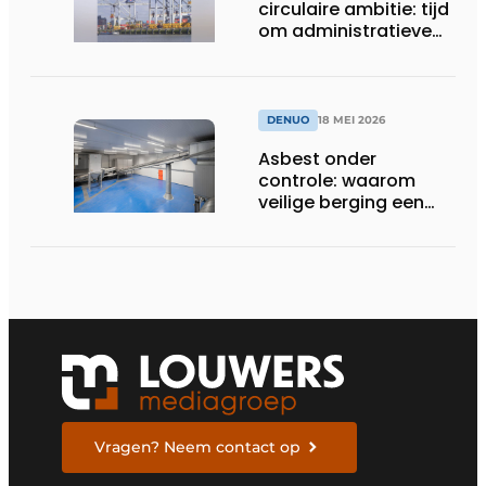
circulaire ambitie: tijd
om administratieve
drempels te slopen
DENUO
18 MEI 2026
Asbest onder
controle: waarom
veilige berging een
onmisbare schakel
blijft
Vragen? Neem contact op