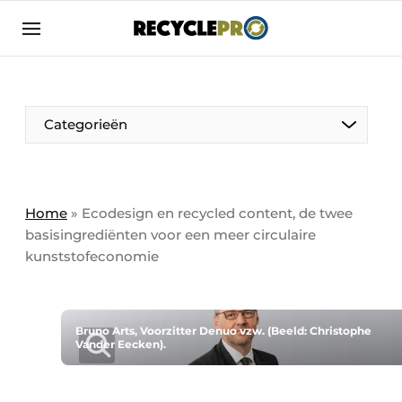
Aanmelden
Algemene voorwaarden
Bedrijven
Aanmelden
Bedankt voor de aanmelding
Categorieën
Bedrijven
Contact
Direct contact
Column VOORUIT
Home
»
Ecodesign en recycled content, de twee
basisingrediënten voor een meer circulaire
Evenement aanmelden
De Pen
kunststofeconomie
Meest gelezen
Harde Cijfers
Nieuwsbrief
Podcasts
Bruno Arts, Voorzitter Denuo vzw. (Beeld: Christophe
Recyclagebedrijf in de kijker
Vander Eecken).
Privacy / Cookie statement
Vrouw in de kijker
RecyclePro | Vakblad over de gehele