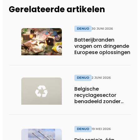
Gerelateerde artikelen
DENUO
30 JUNI 2026
Batterijbranden
vragen om dringende
Europese oplossingen
DENUO
2 JUNI 2026
Belgische
recyclagesector
benadeeld zonder
gelijk speelveld in
toepassing nieuwe
EU-regels voor
plasticafvalexport
DENUO
19 MEI 2026