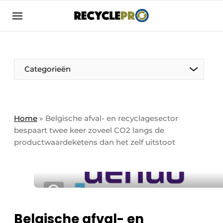
Aanmelden
Algemene voorwaarden
Bedrijven
Aanmelden
Bedankt voor de aanmelding
Categorieën
Bedrijven
Contact
Direct contact
Column VOORUIT
Home
»
Belgische afval- en recyclagesector
bespaart twee keer zoveel CO2 langs de
Evenement aanmelden
De Pen
productwaardeketens dan het zelf uitstoot
Meest gelezen
Harde Cijfers
Nieuwsbrief
Podcasts
Recyclagebedrijf in de kijker
Privacy / Cookie statement
Vrouw in de kijker
Belgische afval- en
RecyclePro | Vakblad over de gehele