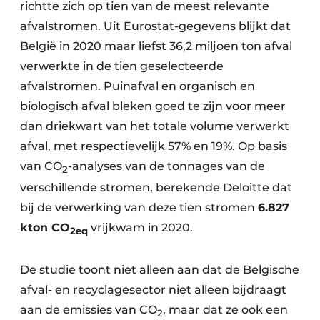
richtte zich op tien van de meest relevante
Zeven & Brekers
afvalstromen. Uit Eurostat-gegevens blijkt dat
België in 2020 maar liefst 36,2 miljoen ton afval
verwerkte in de tien geselecteerde
Bedrijfsafval
afvalstromen. Puinafval en organisch en
biologisch afval bleken goed te zijn voor meer
Bouw & Sloopafval
dan driekwart van het totale volume verwerkt
afval, met respectievelijk 57% en 19%. Op basis
Elektronisch Afval
van CO
-analyses van de tonnages van de
2
Glasrecyclage
verschillende stromen, berekende Deloitte dat
bij de verwerking van deze tien stromen
6.827
Houtafval
kton CO
vrijkwam in 2020.
2eq
Kunststofafval
De studie toont niet alleen aan dat de Belgische
Medisch afval
afval- en recyclagesector niet alleen bijdraagt
Metaalrecyclage
aan de emissies van CO
, maar dat ze ook een
2