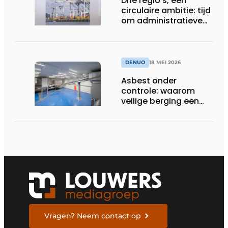
Drie regio’s, één
circulaire ambitie: tijd
om administratieve
drempels te slopen
DENUO
18 MEI 2026
Asbest onder
controle: waarom
veilige berging een
onmisbare schakel
blijft
Vragen? Neem contact op