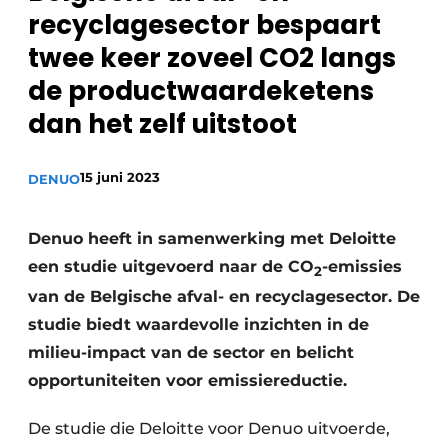
recyclingstroom in België
Safety First
recyclagesector bespaart
Vacature aanmelden
twee keer zoveel CO2 langs
Vacatures
de productwaardeketens
Kranen
Video’s
dan het zelf uitstoot
Recyclinginstallaties
15 juni 2023
DENUO
Detectieapparatuur
Denuo heeft in samenwerking met Deloitte
Persen
een studie uitgevoerd naar de CO
-emissies
2
Stofbeheersing
van de Belgische afval- en recyclagesector. De
studie biedt waardevolle inzichten in de
Uitrustingsstukken
milieu-impact van de sector en belicht
Shredders
opportuniteiten voor emissiereductie.
Transportbanden
De studie die Deloitte voor Denuo uitvoerde,